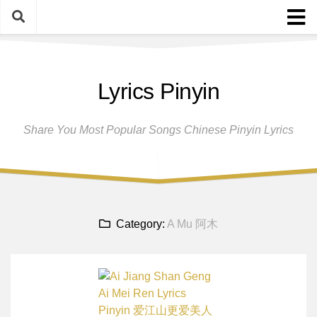
Skip
to
content
Home
Lyrics Pinyin
Female Singers
Male Singers
Share You Most Popular Songs Chinese Pinyin Lyrics
Disclaimer And Privacy Policy
Band Group
Song Request
Category:
A Mu 阿木