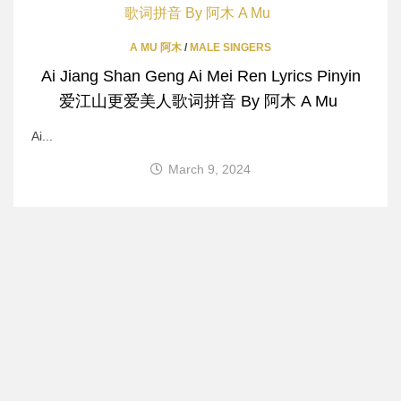
A MU 阿木
/
MALE SINGERS
Ai Jiang Shan Geng Ai Mei Ren Lyrics Pinyin
爱江山更爱美人歌词拼音 By 阿木 A Mu
Ai...
March 9, 2024