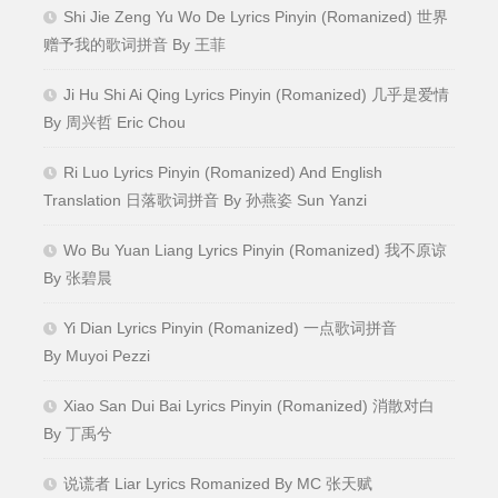
Shi Jie Zeng Yu Wo De Lyrics Pinyin (Romanized) 世界
赠予我的歌词拼音 By 王菲
Ji Hu Shi Ai Qing Lyrics Pinyin (Romanized) 几乎是爱情
By 周兴哲 Eric Chou
Ri Luo Lyrics Pinyin (Romanized) And English
Translation 日落歌词拼音 By 孙燕姿 Sun Yanzi
Wo Bu Yuan Liang Lyrics Pinyin (Romanized) 我不原谅
By 张碧晨
Yi Dian Lyrics Pinyin (Romanized) 一点歌词拼音
By Muyoi Pezzi
Xiao San Dui Bai Lyrics Pinyin (Romanized) 消散对白
By 丁禹兮
说谎者 Liar Lyrics Romanized By MC 张天赋