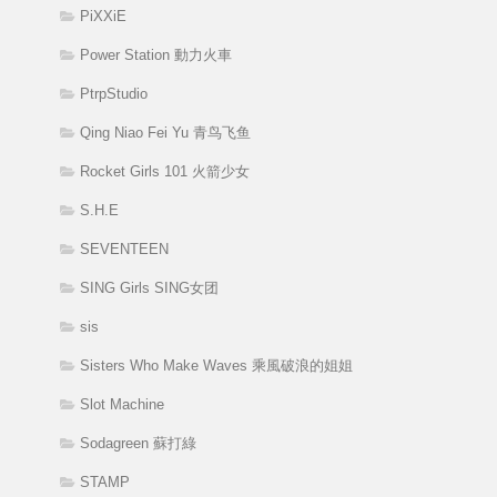
PiXXiE
Power Station 動力火車
PtrpStudio
Qing Niao Fei Yu 青鸟飞鱼
Rocket Girls 101 火箭少女
S.H.E
SEVENTEEN
SING Girls SING女团
sis
Sisters Who Make Waves 乘風破浪的姐姐
Slot Machine
Sodagreen 蘇打綠
STAMP