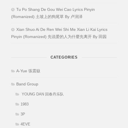
Tu Po Shang De Gou Wei Cao Lyrics Pinyin
(Romanized) 土坡上的狗尾草 By 卢润泽
Xian Shuo Ai De Ren Wei Shi Me Xian Li Kai Lyrics
Pinyin (Romanized) 先说爱的人为什麼先离开 By 田园
CATEGORIES
A-Yue 張震嶽
Band Group
YOUNG DAN 回春丹乐队
1983
3P
4EVE