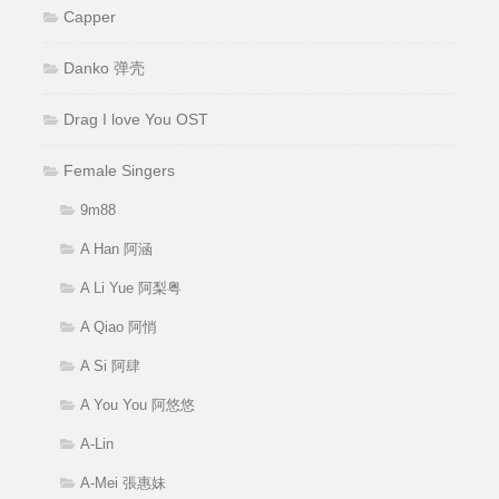
Capper
Danko 弹壳
Drag I love You OST
Female Singers
9m88
A Han 阿涵
A Li Yue 阿梨粤
A Qiao 阿悄
A Si 阿肆
A You You 阿悠悠
A-Lin
A-Mei 張惠妹