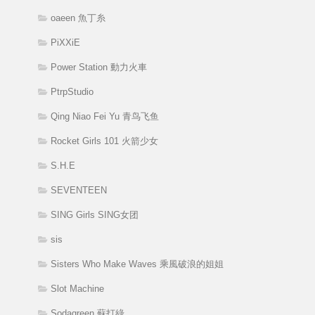
oaeen 魚丁糸
PiXXiE
Power Station 動力火車
PtrpStudio
Qing Niao Fei Yu 青鸟飞鱼
Rocket Girls 101 火箭少女
S.H.E
SEVENTEEN
SING Girls SING女团
sis
Sisters Who Make Waves 乘風破浪的姐姐
Slot Machine
Sodagreen 蘇打綠