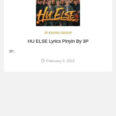
3P
/
BAND GROUP
HU ELSE Lyrics Pinyin By 3P
3P...
February 3, 2022