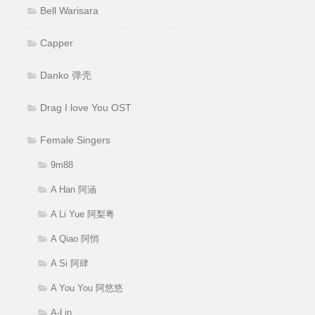
Bell Warisara
Capper
Danko 弹壳
Drag I love You OST
Female Singers
9m88
A Han 阿涵
A Li Yue 阿梨粤
A Qiao 阿悄
A Si 阿肆
A You You 阿悠悠
A-Lin