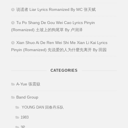
说谎者 Liar Lyrics Romanized By MC 张天赋
Tu Po Shang De Gou Wei Cao Lyrics Pinyin
(Romanized) 土坡上的狗尾草 By 卢润泽
Xian Shuo Ai De Ren Wei Shi Me Xian Li Kai Lyrics
Pinyin (Romanized) 先说爱的人为什麼先离开 By 田园
CATEGORIES
A-Yue 張震嶽
Band Group
YOUNG DAN 回春丹乐队
1983
3P