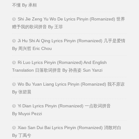
不懂 By 承桓
Shi Jie Zeng Yu Wo De Lyrics Pinyin (Romanized) 世界
赠予我的歌词拼音 By 王菲
Ji Hu Shi Ai Qing Lyrics Pinyin (Romanized) 几乎是爱情
By 周兴哲 Eric Chou
Ri Luo Lyrics Pinyin (Romanized) And English
Translation 日落歌词拼音 By 孙燕姿 Sun Yanzi
Wo Bu Yuan Liang Lyrics Pinyin (Romanized) 我不原谅
By 张碧晨
Yi Dian Lyrics Pinyin (Romanized) 一点歌词拼音
By Muyoi Pezzi
Xiao San Dui Bai Lyrics Pinyin (Romanized) 消散对白
By 丁禹兮