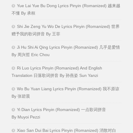
Yue Lai Yue Bu Dong Lyrics Pinyin (Romanized) 越来越
不懂 By 承桓
Shi Jie Zeng Yu Wo De Lyrics Pinyin (Romanized) 世界
赠予我的歌词拼音 By 王菲
Ji Hu Shi Ai Qing Lyrics Pinyin (Romanized) 几乎是爱情
By 周兴哲 Eric Chou
Ri Luo Lyrics Pinyin (Romanized) And English
Translation 日落歌词拼音 By 孙燕姿 Sun Yanzi
Wo Bu Yuan Liang Lyrics Pinyin (Romanized) 我不原谅
By 张碧晨
Yi Dian Lyrics Pinyin (Romanized) 一点歌词拼音
By Muyoi Pezzi
Xiao San Dui Bai Lyrics Pinyin (Romanized) 消散对白