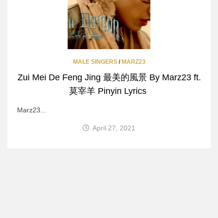
MALE SINGERS
/
MARZ23
Zui Mei De Feng Jing 最美的風景 By Marz23 ft.
莫宰羊 Pinyin Lyrics
Marz23...
April 27, 2021