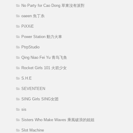
No Party for Cao Dong 草東沒有派對
oaeen 魚丁糸
PiXXiE
Power Station 動力火車
PtrpStudio
Qing Niao Fei Yu 青鸟飞鱼
Rocket Girls 101 火箭少女
S.H.E
SEVENTEEN
SING Girls SING女团
sis
Sisters Who Make Waves 乘風破浪的姐姐
Slot Machine