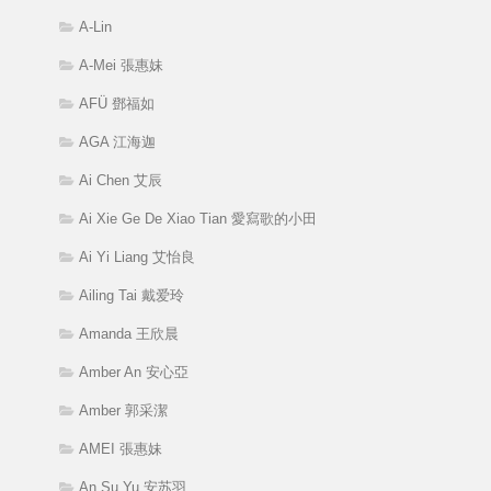
A-Lin
A-Mei 張惠妹
AFÜ 鄧福如
AGA 江海迦
Ai Chen 艾辰
Ai Xie Ge De Xiao Tian 愛寫歌的小田
Ai Yi Liang 艾怡良
Ailing Tai 戴爱玲
Amanda 王欣晨
Amber An 安心亞
Amber 郭采潔
AMEI 張惠妹
An Su Yu 安苏羽