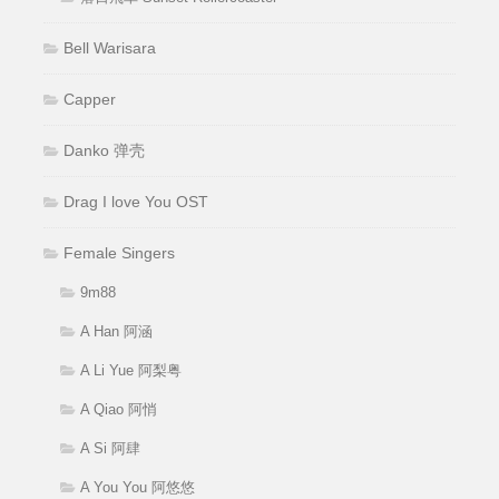
Bell Warisara
Capper
Danko 弹壳
Drag I love You OST
Female Singers
9m88
A Han 阿涵
A Li Yue 阿梨粤
A Qiao 阿悄
A Si 阿肆
A You You 阿悠悠