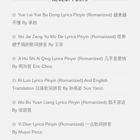
Yue Lai Yue Bu Dong Lyrics Pinyin (Romanized) 越来越
不懂 By 承桓
Shi Jie Zeng Yu Wo De Lyrics Pinyin (Romanized) 世界
赠予我的歌词拼音 By 王菲
Ji Hu Shi Ai Qing Lyrics Pinyin (Romanized) 几乎是爱情
By 周兴哲 Eric Chou
Ri Luo Lyrics Pinyin (Romanized) And English
Translation 日落歌词拼音 By 孙燕姿 Sun Yanzi
Wo Bu Yuan Liang Lyrics Pinyin (Romanized) 我不原谅
By 张碧晨
Yi Dian Lyrics Pinyin (Romanized) 一点歌词拼音
By Muyoi Pezzi