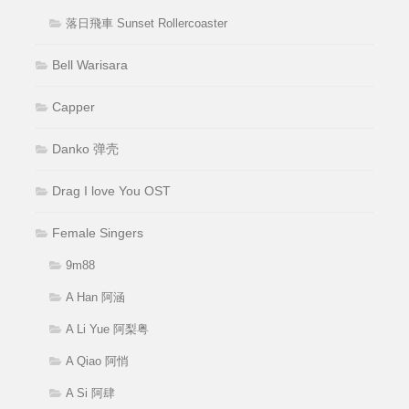
落日飛車 Sunset Rollercoaster
Bell Warisara
Capper
Danko 弹壳
Drag I love You OST
Female Singers
9m88
A Han 阿涵
A Li Yue 阿梨粤
A Qiao 阿悄
A Si 阿肆