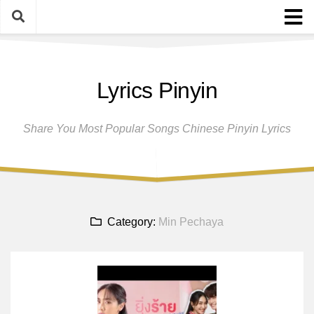
Skip
to
content
Home
Lyrics Pinyin
Female Singers
Male Singers
Share You Most Popular Songs Chinese Pinyin Lyrics
Disclaimer And Privacy Policy
Band Group
Song Request
Category:
Min Pechaya