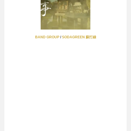
BAND GROUP
/
SODAGREEN 蘇打綠