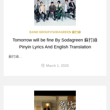
BAND GROUP
/
SODAGREEN 蘇打綠
Tomorrow will be fine By Sodagreen 蘇打綠
Pinyin Lyrics And English Translation
蘇打綠...
March 1, 2020