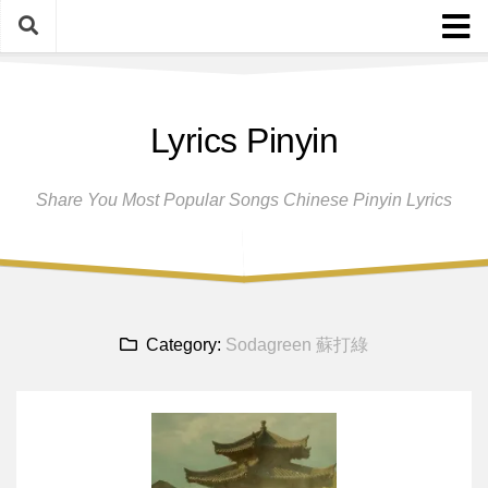
Skip
to
content
Home
Lyrics Pinyin
Female Singers
Male Singers
Share You Most Popular Songs Chinese Pinyin Lyrics
Disclaimer And Privacy Policy
Band Group
Song Request
Category:
Sodagreen 蘇打綠