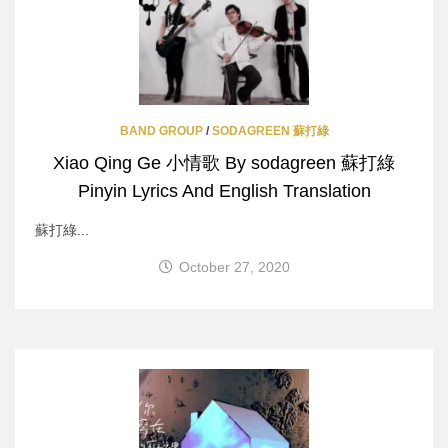
BAND GROUP
/
SODAGREEN 蘇打綠
Xiao Qing Ge 小情歌 By sodagreen 蘇打綠
Pinyin Lyrics And English Translation
蘇打綠...
October 27, 2020