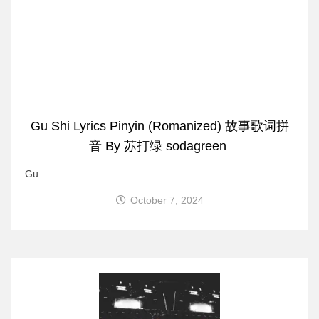
Gu Shi Lyrics Pinyin (Romanized) 故事歌词拼
音 By 苏打绿 sodagreen
Gu...
October 7, 2024