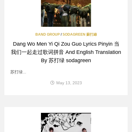
BAND GROUP
/
SODAGREEN 蘇打綠
Dang Wo Men Yi Qi Zou Guo Lyrics Pinyin 当
我们一起走过歌词拼音 And English Translation
By 苏打绿 sodagreen
苏打绿...
May 13, 2023