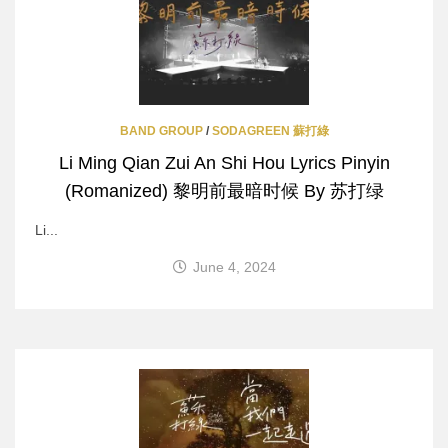
BAND GROUP
/
SODAGREEN 蘇打綠
Li Ming Qian Zui An Shi Hou Lyrics Pinyin
(Romanized) 黎明前最暗时候 By 苏打绿
Li...
June 4, 2024