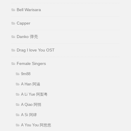
Bell Warisara
Capper
Danko 弹壳
Drag I love You OST
Female Singers
9m88
A Han 阿涵
A Li Yue 阿梨粤
A Qiao 阿悄
A Si 阿肆
A You You 阿悠悠