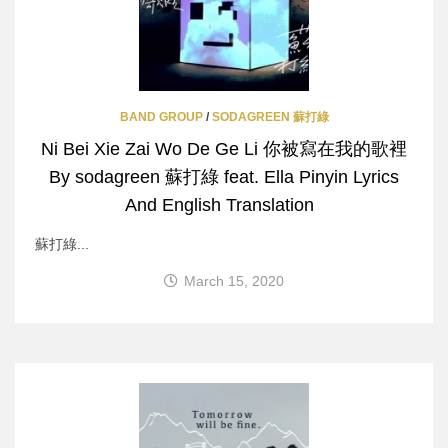
BAND GROUP
/
SODAGREEN 蘇打綠
Ni Bei Xie Zai Wo De Ge Li 你被寫在我的歌裡
By sodagreen 蘇打綠 feat. Ella Pinyin Lyrics
And English Translation
蘇打綠...
March 15, 2020