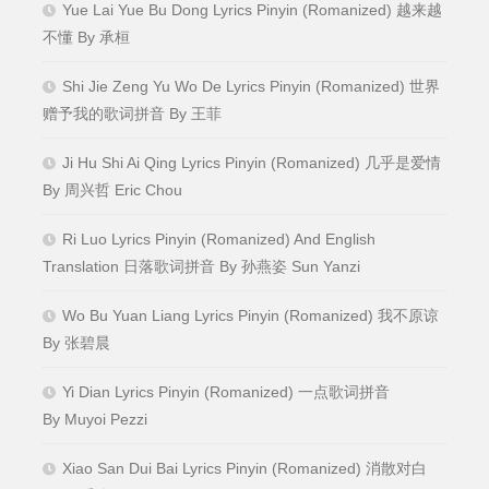
Yue Lai Yue Bu Dong Lyrics Pinyin (Romanized) 越来越
不懂 By 承桓
Shi Jie Zeng Yu Wo De Lyrics Pinyin (Romanized) 世界
赠予我的歌词拼音 By 王菲
Ji Hu Shi Ai Qing Lyrics Pinyin (Romanized) 几乎是爱情
By 周兴哲 Eric Chou
Ri Luo Lyrics Pinyin (Romanized) And English
Translation 日落歌词拼音 By 孙燕姿 Sun Yanzi
Wo Bu Yuan Liang Lyrics Pinyin (Romanized) 我不原谅
By 张碧晨
Yi Dian Lyrics Pinyin (Romanized) 一点歌词拼音
By Muyoi Pezzi
Xiao San Dui Bai Lyrics Pinyin (Romanized) 消散对白