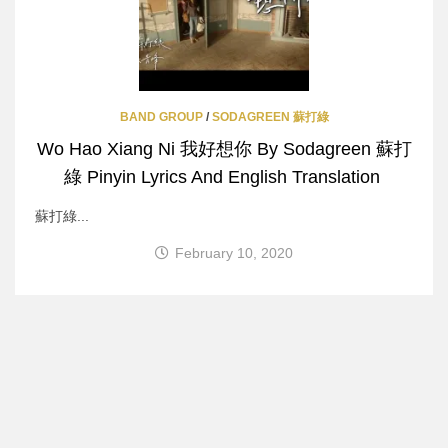
BAND GROUP
/
SODAGREEN 蘇打綠
Wo Hao Xiang Ni 我好想你 By Sodagreen 蘇打
綠 Pinyin Lyrics And English Translation
蘇打綠...
February 10, 2020