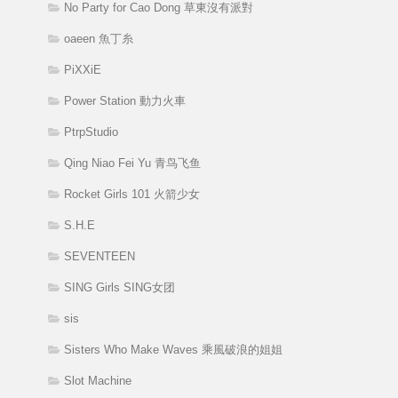
No Party for Cao Dong 草東沒有派對
oaeen 魚丁糸
PiXXiE
Power Station 動力火車
PtrpStudio
Qing Niao Fei Yu 青鸟飞鱼
Rocket Girls 101 火箭少女
S.H.E
SEVENTEEN
SING Girls SING女团
sis
Sisters Who Make Waves 乘風破浪的姐姐
Slot Machine