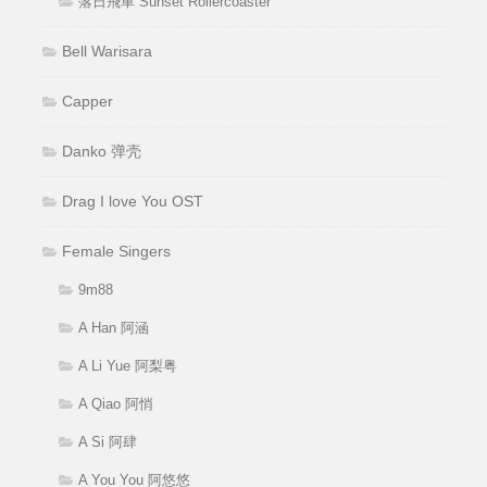
落日飛車 Sunset Rollercoaster
Bell Warisara
Capper
Danko 弹壳
Drag I love You OST
Female Singers
9m88
A Han 阿涵
A Li Yue 阿梨粤
A Qiao 阿悄
A Si 阿肆
A You You 阿悠悠