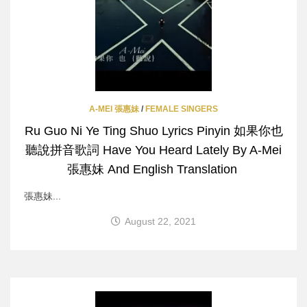
A-MEI 張惠妹
/
FEMALE SINGERS
Ru Guo Ni Ye Ting Shuo Lyrics Pinyin 如果你也
聽說拼音歌詞 Have You Heard Lately By A-Mei
張惠妹 And English Translation
張惠妹...
August 22, 2021