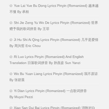
Yue Lai Yue Bu Dong Lyrics Pinyin (Romanized) 越来越
不懂 By 承桓
Shi Jie Zeng Yu Wo De Lyrics Pinyin (Romanized) 世界
赠予我的歌词拼音 By 王菲
Ji Hu Shi Ai Qing Lyrics Pinyin (Romanized) 几乎是爱情
By 周兴哲 Eric Chou
Ri Luo Lyrics Pinyin (Romanized) And English
Translation 日落歌词拼音 By 孙燕姿 Sun Yanzi
Wo Bu Yuan Liang Lyrics Pinyin (Romanized) 我不原谅
By 张碧晨
Yi Dian Lyrics Pinyin (Romanized) 一点歌词拼音
By Muyoi Pezzi
Xiao San Dui Bai Lyrics Pinyin (Romanized) 消散对白