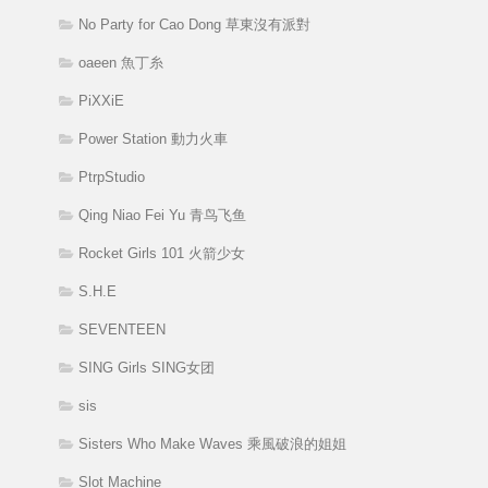
No Party for Cao Dong 草東沒有派對
oaeen 魚丁糸
PiXXiE
Power Station 動力火車
PtrpStudio
Qing Niao Fei Yu 青鸟飞鱼
Rocket Girls 101 火箭少女
S.H.E
SEVENTEEN
SING Girls SING女团
sis
Sisters Who Make Waves 乘風破浪的姐姐
Slot Machine