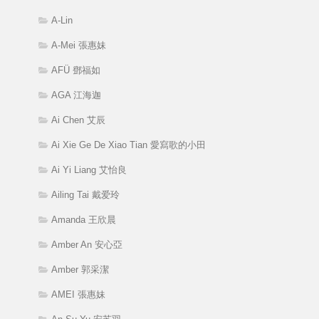
A-Lin
A-Mei 張惠妹
AFÜ 鄧福如
AGA 江海迦
Ai Chen 艾辰
Ai Xie Ge De Xiao Tian 愛寫歌的小田
Ai Yi Liang 艾怡良
Ailing Tai 戴爱玲
Amanda 王欣晨
Amber An 安心亞
Amber 郭采潔
AMEI 張惠妹