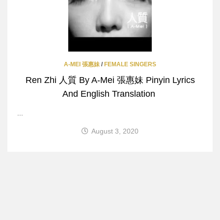
A-MEI 張惠妹
/
FEMALE SINGERS
Ren Zhi 人質 By A-Mei 張惠妹 Pinyin Lyrics
And English Translation
...
August 3, 2020