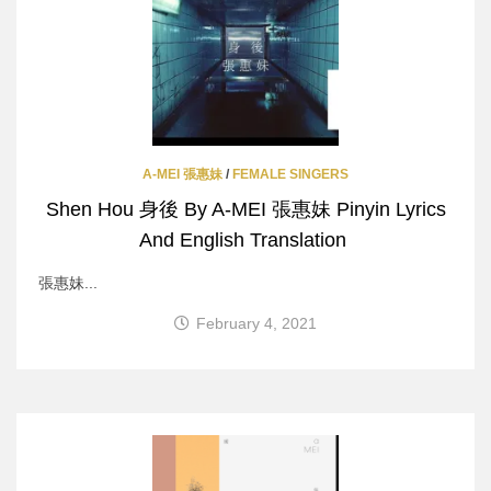
A-MEI 張惠妹
/
FEMALE SINGERS
Shen Hou 身後 By A-MEI 張惠妹 Pinyin Lyrics
And English Translation
張惠妹...
February 4, 2021