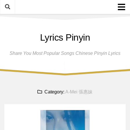
Skip
to
content
Home
Lyrics Pinyin
Female Singers
Male Singers
Share You Most Popular Songs Chinese Pinyin Lyrics
Disclaimer And Privacy Policy
Band Group
Song Request
Category:
A-Mei 張惠妹