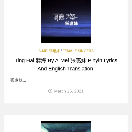
A-MEI 張惠妹
/
FEMALE SINGERS
Ting Hai 聽海 By A-Mei 張惠妹 Pinyin Lyrics
And English Translation
張惠妹...
March 25, 2021