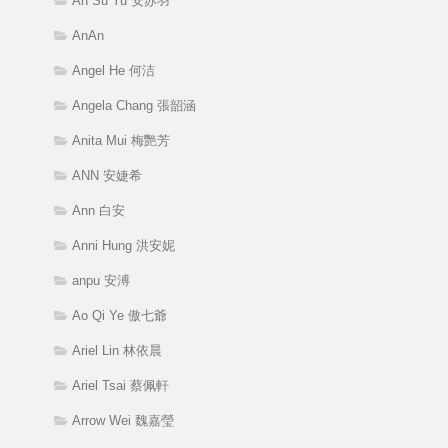
An Su Yu 安苏羽
AnAn
Angel He 何洁
Angela Chang 張韶涵
Anita Mui 梅艷芳
ANN 安婕希
Ann 白安
Anni Hung 洪安妮
anpu 安溥
Ao Qi Ye 傲七爺
Ariel Lin 林依晨
Ariel Tsai 蔡佩軒
Arrow Wei 魏嘉瑩