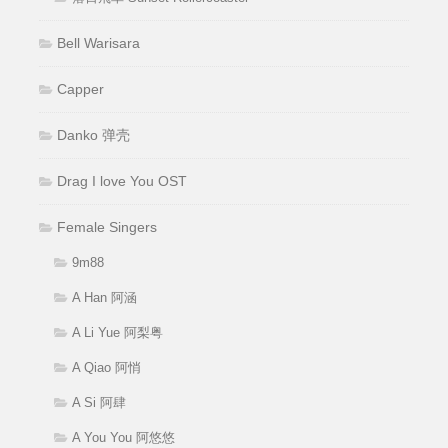
Bell Warisara
Capper
Danko 弹壳
Drag I love You OST
Female Singers
9m88
A Han 阿涵
A Li Yue 阿梨粤
A Qiao 阿悄
A Si 阿肆
A You You 阿悠悠