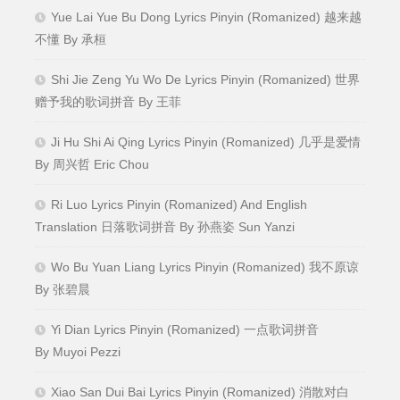
Yue Lai Yue Bu Dong Lyrics Pinyin (Romanized) 越来越
不懂 By 承桓
Shi Jie Zeng Yu Wo De Lyrics Pinyin (Romanized) 世界
赠予我的歌词拼音 By 王菲
Ji Hu Shi Ai Qing Lyrics Pinyin (Romanized) 几乎是爱情
By 周兴哲 Eric Chou
Ri Luo Lyrics Pinyin (Romanized) And English
Translation 日落歌词拼音 By 孙燕姿 Sun Yanzi
Wo Bu Yuan Liang Lyrics Pinyin (Romanized) 我不原谅
By 张碧晨
Yi Dian Lyrics Pinyin (Romanized) 一点歌词拼音
By Muyoi Pezzi
Xiao San Dui Bai Lyrics Pinyin (Romanized) 消散对白