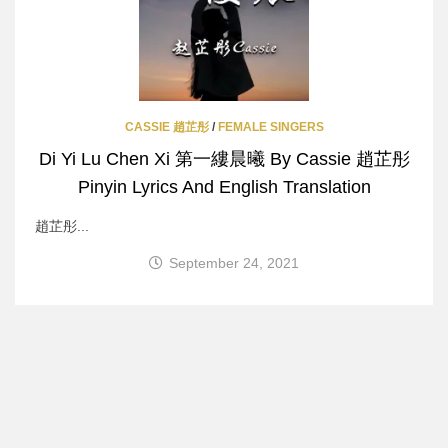
CASSIE 趙芷彤
/
FEMALE SINGERS
Di Yi Lu Chen Xi 第一縷晨曦 By Cassie 趙芷彤
Pinyin Lyrics And English Translation
趙芷彤...
September 24, 2021