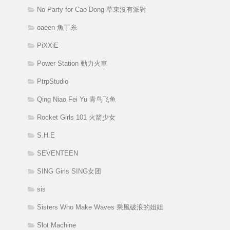
No Party for Cao Dong 草東沒有派對
oaeen 魚丁糸
PiXXiE
Power Station 動力火車
PtrpStudio
Qing Niao Fei Yu 青鸟飞鱼
Rocket Girls 101 火箭少女
S.H.E
SEVENTEEN
SING Girls SING女团
sis
Sisters Who Make Waves 乘風破浪的姐姐
Slot Machine