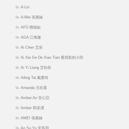
A-Lin
A-Mei 張惠妹
AFÜ 鄧福如
AGA 江海迦
Ai Chen 艾辰
Ai Xie Ge De Xiao Tian 愛寫歌的小田
Ai Yi Liang 艾怡良
Ailing Tai 戴爱玲
Amanda 王欣晨
Amber An 安心亞
Amber 郭采潔
AMEI 張惠妹
An Su Yu 安苏羽