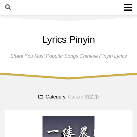
Skip
to
content
Home
Lyrics Pinyin
Female Singers
Male Singers
Share You Most Popular Songs Chinese Pinyin Lyrics
Disclaimer And Privacy Policy
Band Group
Song Request
Category:
Cassie 趙芷彤