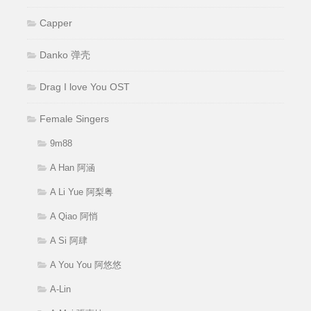
Capper
Danko 弹壳
Drag I love You OST
Female Singers
9m88
A Han 阿涵
A Li Yue 阿梨粤
A Qiao 阿悄
A Si 阿肆
A You You 阿悠悠
A-Lin