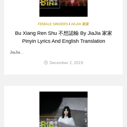
FEMALE SINGERS
/
JIAJIA 家家
Bu Xiang Ren Shu 不想認輸 By JiaJia 家家
Pinyin Lyrics And English Translation
JiaJia...
December 2, 2019