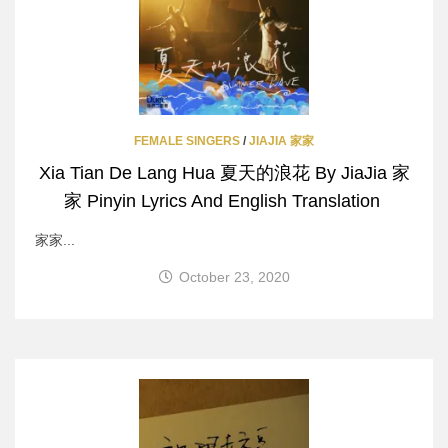
FEMALE SINGERS
/
JIAJIA 家家
Xia Tian De Lang Hua 夏天的浪花 By JiaJia 家
家 Pinyin Lyrics And English Translation
家家...
October 23, 2020