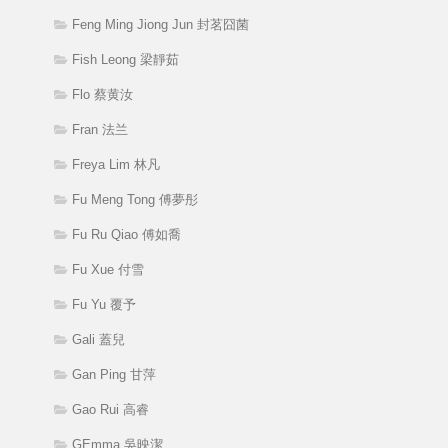
Feng Ming Jiong Jun 封茗囧菌
Fish Leong 梁靜茹
Flo 蔡黄汝
Fran 法兰
Freya Lim 林凡
Fu Meng Tong 傅夢彤
Fu Ru Qiao 傅如喬
Fu Xue 付雪
Fu Yu 覆予
Gali 蓋兒
Gan Ping 甘萍
Gao Rui 高睿
GEmma 吳映潔