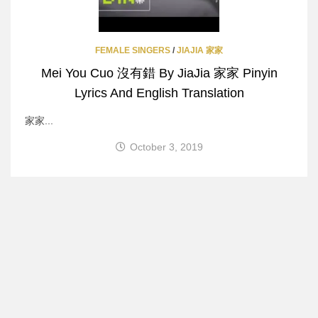
FEMALE SINGERS
/
JIAJIA 家家
Mei You Cuo 沒有錯 By JiaJia 家家 Pinyin
Lyrics And English Translation
家家...
October 3, 2019