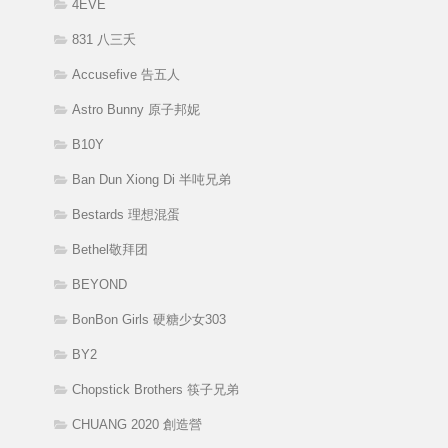
4EVE
831 八三夭
Accusefive 告五人
Astro Bunny 原子邦妮
B10Y
Ban Dun Xiong Di 半吨兄弟
Bestards 理想混蛋
Bethel敬拜团
BEYOND
BonBon Girls 硬糖少女303
BY2
Chopstick Brothers 筷子兄弟
CHUANG 2020 創造營