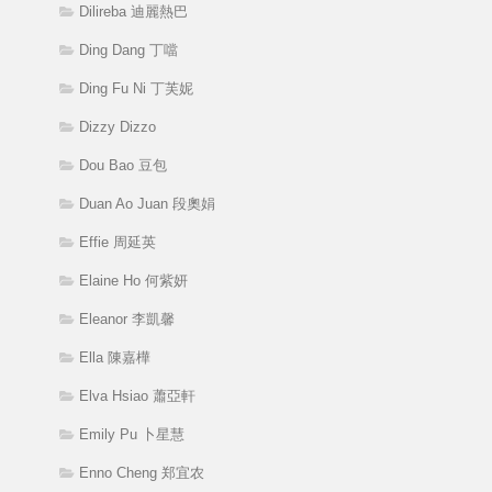
Dilireba 迪麗熱巴
Ding Dang 丁噹
Ding Fu Ni 丁芙妮
Dizzy Dizzo
Dou Bao 豆包
Duan Ao Juan 段奧娟
Effie 周延英
Elaine Ho 何紫妍
Eleanor 李凱馨
Ella 陳嘉樺
Elva Hsiao 蕭亞軒
Emily Pu 卜星慧
Enno Cheng 郑宜农