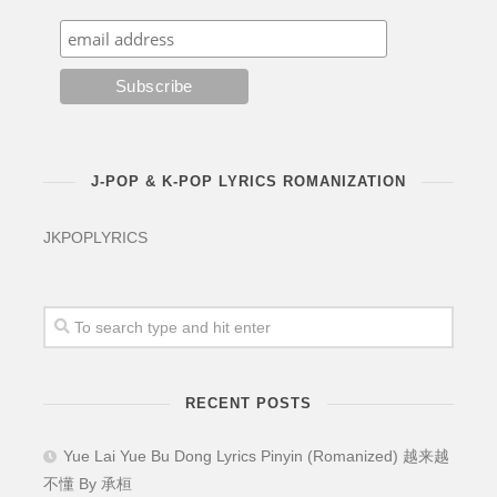
J-POP & K-POP LYRICS ROMANIZATION
JKPOPLYRICS
RECENT POSTS
Yue Lai Yue Bu Dong Lyrics Pinyin (Romanized) 越来越
不懂 By 承桓