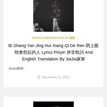
FEMALE SINGERS
/
JIAJIA 家家
Bi Shang Yan Jing Hui Xiang Qi De Ren 閉上眼
睛會想起的人 Lyrics Pinyin 拼音歌詞 And
English Translation By JiaJia家家
JiaJia家家...
December 9, 2021