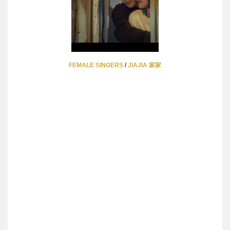
FEMALE SINGERS
/
JIAJIA 家家