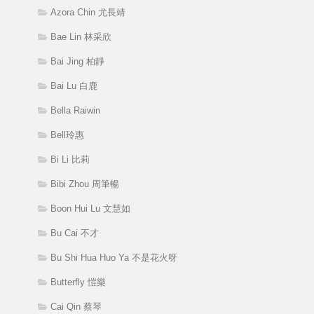
Azora Chin 尤長靖
Bae Lin 林采欣
Bai Jing 柏靜
Bai Lu 白鹿
Bella Raiwin
Bell玲惠
Bi Li 比莉
Bibi Zhou 周筆暢
Boon Hui Lu 文慧如
Bu Cai 不才
Bu Shi Hua Huo Ya 不是花火呀
Butterfly 愷樂
Cai Qin 蔡琴