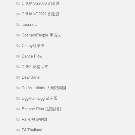
CHUANG2020 創造營
CHUANG2021 創造營
cococola
CosmosPeople 宇宙人
Crispy脆樂團
Dance Flow
DD52 菱格世代
Dear Jane
Do As Infinity 大無限樂團
EggPlantEgg 茄子蛋
Escape Plan 逃跑計劃
F.I.R.飛兒樂團
F4 Thailand