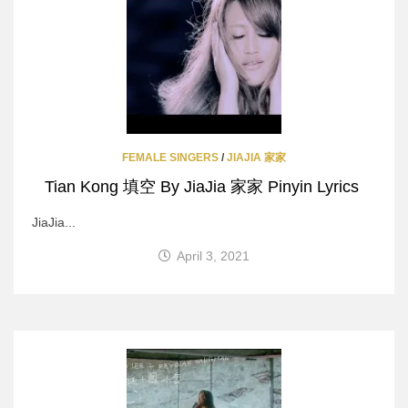
FEMALE SINGERS
/
JIAJIA 家家
Tian Kong 填空 By JiaJia 家家 Pinyin Lyrics
JiaJia...
April 3, 2021