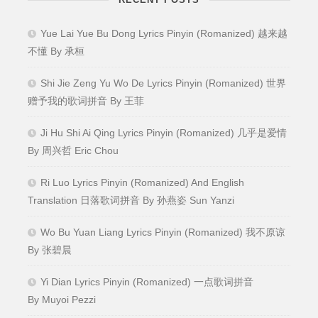
Yue Lai Yue Bu Dong Lyrics Pinyin (Romanized) 越来越
不懂 By 承桓
Shi Jie Zeng Yu Wo De Lyrics Pinyin (Romanized) 世界
赠予我的歌词拼音 By 王菲
Ji Hu Shi Ai Qing Lyrics Pinyin (Romanized) 几乎是爱情
By 周兴哲 Eric Chou
Ri Luo Lyrics Pinyin (Romanized) And English
Translation 日落歌词拼音 By 孙燕姿 Sun Yanzi
Wo Bu Yuan Liang Lyrics Pinyin (Romanized) 我不原谅
By 张碧晨
Yi Dian Lyrics Pinyin (Romanized) 一点歌词拼音
By Muyoi Pezzi