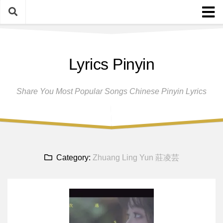
Skip
to
content
Home
Lyrics Pinyin
Female Singers
Male Singers
Share You Most Popular Songs Chinese Pinyin Lyrics
Disclaimer And Privacy Policy
Band Group
Song Request
Category:
Zhuang Ling Yun 莊凌芸