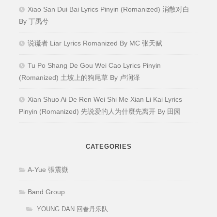
Xiao San Dui Bai Lyrics Pinyin (Romanized) 消散对白
By 丁禹兮
说谎者 Liar Lyrics Romanized By MC 张天赋
Tu Po Shang De Gou Wei Cao Lyrics Pinyin
(Romanized) 土坡上的狗尾草 By 卢润泽
Xian Shuo Ai De Ren Wei Shi Me Xian Li Kai Lyrics
Pinyin (Romanized) 先说爱的人为什麼先离开 By 田园
CATEGORIES
A-Yue 張震嶽
Band Group
YOUNG DAN 回春丹乐队