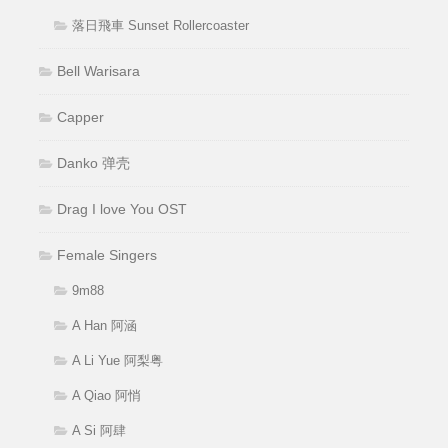
落日飛車 Sunset Rollercoaster
Bell Warisara
Capper
Danko 弹壳
Drag I love You OST
Female Singers
9m88
A Han 阿涵
A Li Yue 阿梨粤
A Qiao 阿悄
A Si 阿肆