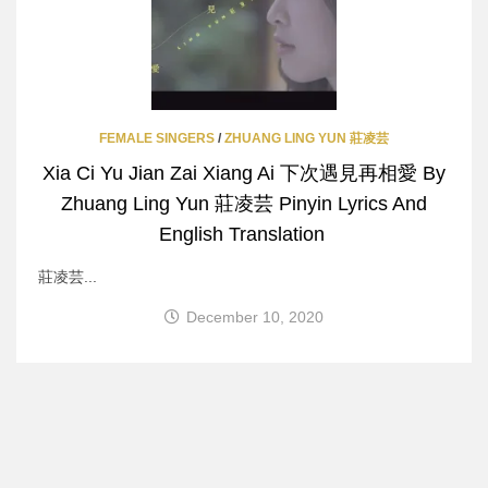
FEMALE SINGERS
/
ZHUANG LING YUN 莊凌芸
Xia Ci Yu Jian Zai Xiang Ai 下次遇見再相愛 By
Zhuang Ling Yun 莊凌芸 Pinyin Lyrics And
English Translation
莊凌芸...
December 10, 2020