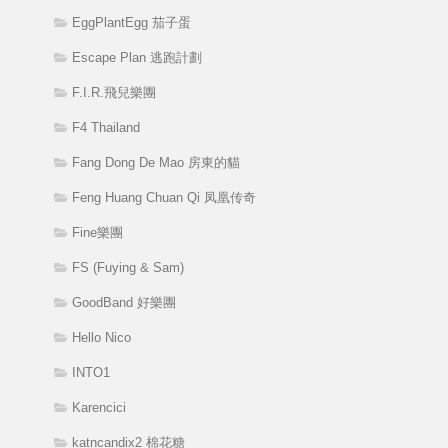
EggPlantEgg 茄子蛋
Escape Plan 逃跑計劃
F.I.R.飛兒樂團
F4 Thailand
Fang Dong De Mao 房東的貓
Feng Huang Chuan Qi 凤凰传奇
Fine樂團
FS (Fuying & Sam)
GoodBand 好樂團
Hello Nico
INTO1
Karencici
katncandix2 棉花糖