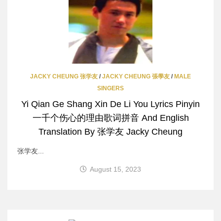
JACKY CHEUNG 张学友
/
JACKY CHEUNG 張學友
/
MALE
SINGERS
Yi Qian Ge Shang Xin De Li You Lyrics Pinyin
一千个伤心的理由歌词拼音 And English
Translation By 张学友 Jacky Cheung
张学友...
August 15, 2023