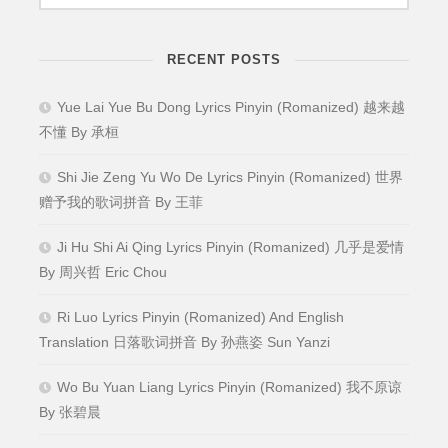
RECENT POSTS
Yue Lai Yue Bu Dong Lyrics Pinyin (Romanized) 越来越
不懂 By 承桓
Shi Jie Zeng Yu Wo De Lyrics Pinyin (Romanized) 世界
赠予我的歌词拼音 By 王菲
Ji Hu Shi Ai Qing Lyrics Pinyin (Romanized) 几乎是爱情
By 周兴哲 Eric Chou
Ri Luo Lyrics Pinyin (Romanized) And English
Translation 日落歌词拼音 By 孙燕姿 Sun Yanzi
Wo Bu Yuan Liang Lyrics Pinyin (Romanized) 我不原谅
By 张碧晨