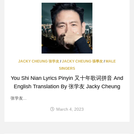
JACKY CHEUNG 张学友
/
JACKY CHEUNG 張學友
/
MALE
SINGERS
You Shi Nian Lyrics Pinyin 又十年歌词拼音 And
English Translation By 张学友 Jacky Cheung
张学友...
March 4, 2023