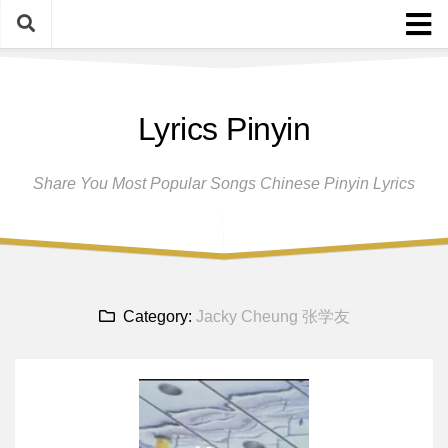
Skip
to
content
Home
Lyrics Pinyin
Female Singers
Male Singers
Share You Most Popular Songs Chinese Pinyin Lyrics
Disclaimer And Privacy Policy
Band Group
Song Request
Category:
Jacky Cheung 张学友