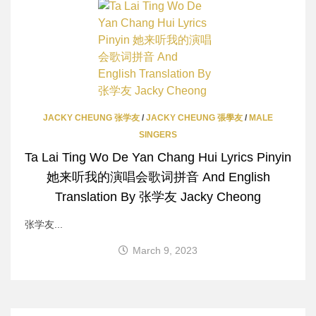
JACKY CHEUNG 张学友
/
JACKY CHEUNG 張學友
/
MALE
SINGERS
Ta Lai Ting Wo De Yan Chang Hui Lyrics Pinyin
她来听我的演唱会歌词拼音 And English
Translation By 张学友 Jacky Cheong
张学友...
March 9, 2023