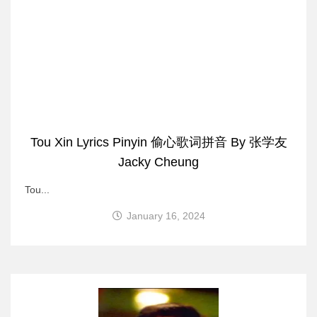
Tou Xin Lyrics Pinyin 偷心歌词拼音 By 张学友
Jacky Cheung
Tou...
January 16, 2024