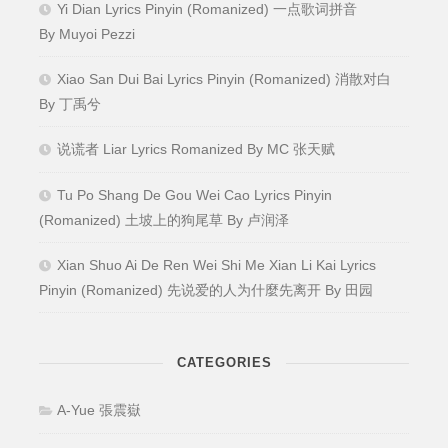
Yi Dian Lyrics Pinyin (Romanized) 一点歌词拼音
By Muyoi Pezzi
Xiao San Dui Bai Lyrics Pinyin (Romanized) 消散对白
By 丁禹兮
说谎者 Liar Lyrics Romanized By MC 张天赋
Tu Po Shang De Gou Wei Cao Lyrics Pinyin
(Romanized) 土坡上的狗尾草 By 卢润泽
Xian Shuo Ai De Ren Wei Shi Me Xian Li Kai Lyrics
Pinyin (Romanized) 先说爱的人为什麼先离开 By 田园
CATEGORIES
A-Yue 張震嶽