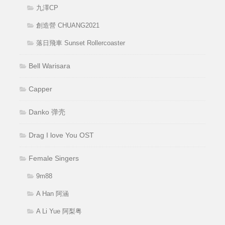
九澤CP
創造營 CHUANG2021
落日飛車 Sunset Rollercoaster
Bell Warisara
Capper
Danko 弹壳
Drag I love You OST
Female Singers
9m88
A Han 阿涵
A Li Yue 阿梨粤