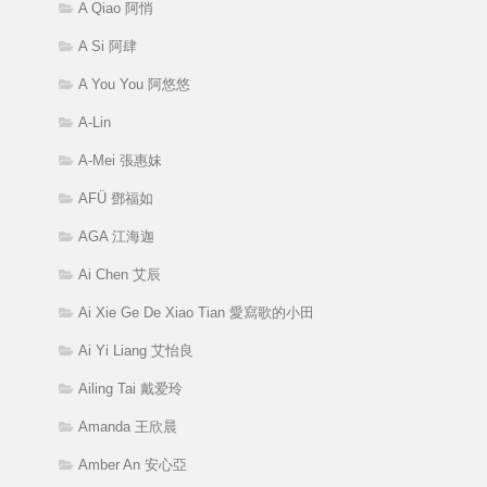
A Qiao 阿悄
A Si 阿肆
A You You 阿悠悠
A-Lin
A-Mei 張惠妹
AFÜ 鄧福如
AGA 江海迦
Ai Chen 艾辰
Ai Xie Ge De Xiao Tian 愛寫歌的小田
Ai Yi Liang 艾怡良
Ailing Tai 戴爱玲
Amanda 王欣晨
Amber An 安心亞