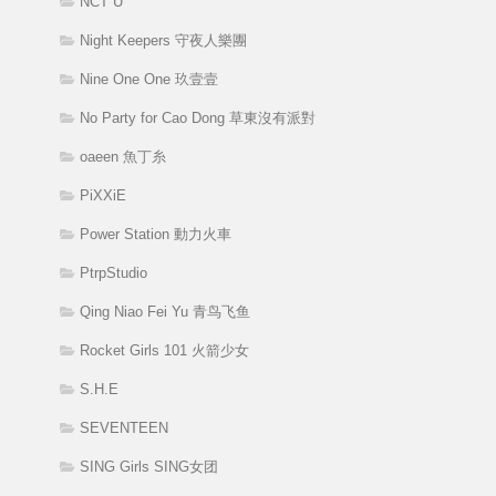
NCT U
Night Keepers 守夜人樂團
Nine One One 玖壹壹
No Party for Cao Dong 草東沒有派對
oaeen 魚丁糸
PiXXiE
Power Station 動力火車
PtrpStudio
Qing Niao Fei Yu 青鸟飞鱼
Rocket Girls 101 火箭少女
S.H.E
SEVENTEEN
SING Girls SING女团