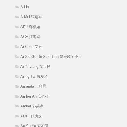
A-Lin
A-Mei 張惠妹
AFÜ 鄧福如
AGA 江海迦
Ai Chen 艾辰
Ai Xie Ge De Xiao Tian 愛寫歌的小田
Ai Yi Liang 艾怡良
Ailing Tai 戴爱玲
Amanda 王欣晨
Amber An 安心亞
Amber 郭采潔
AMEI 張惠妹
An Su Yu 安苏羽