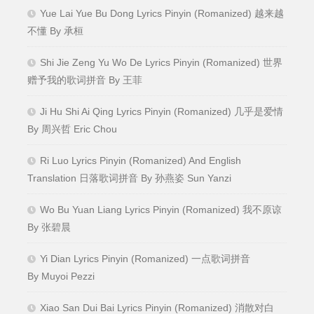
Yue Lai Yue Bu Dong Lyrics Pinyin (Romanized) 越来越
不懂 By 承桓
Shi Jie Zeng Yu Wo De Lyrics Pinyin (Romanized) 世界
赠予我的歌词拼音 By 王菲
Ji Hu Shi Ai Qing Lyrics Pinyin (Romanized) 几乎是爱情
By 周兴哲 Eric Chou
Ri Luo Lyrics Pinyin (Romanized) And English
Translation 日落歌词拼音 By 孙燕姿 Sun Yanzi
Wo Bu Yuan Liang Lyrics Pinyin (Romanized) 我不原谅
By 张碧晨
Yi Dian Lyrics Pinyin (Romanized) 一点歌词拼音
By Muyoi Pezzi
Xiao San Dui Bai Lyrics Pinyin (Romanized) 消散对白