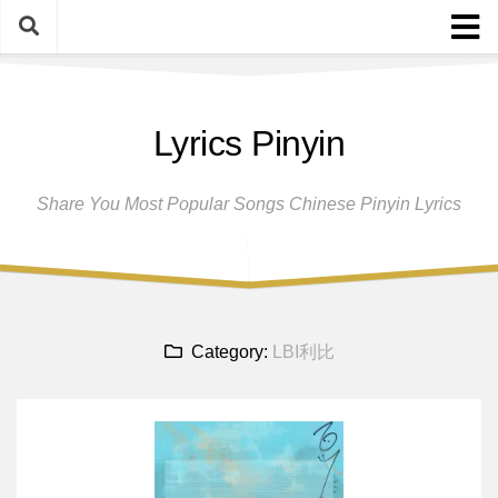
Skip
to
content
Home
Lyrics Pinyin
Female Singers
Male Singers
Share You Most Popular Songs Chinese Pinyin Lyrics
Disclaimer And Privacy Policy
Band Group
Song Request
Category:
LBI利比