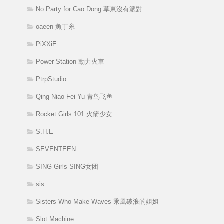
No Party for Cao Dong 草東沒有派對
oaeen 魚丁糸
PiXXiE
Power Station 動力火車
PtrpStudio
Qing Niao Fei Yu 青鸟飞鱼
Rocket Girls 101 火箭少女
S.H.E
SEVENTEEN
SING Girls SING女团
sis
Sisters Who Make Waves 乘風破浪的姐姐
Slot Machine