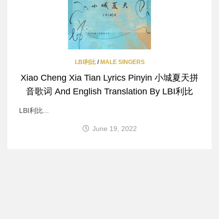
LBI利比
/
MALE SINGERS
Xiao Cheng Xia Tian Lyrics Pinyin 小城夏天拼
音歌词 And English Translation By LBI利比
LBI利比...
June 19, 2022