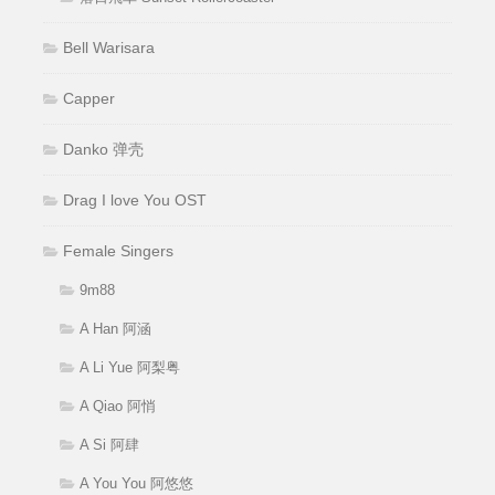
Bell Warisara
Capper
Danko 弹壳
Drag I love You OST
Female Singers
9m88
A Han 阿涵
A Li Yue 阿梨粤
A Qiao 阿悄
A Si 阿肆
A You You 阿悠悠