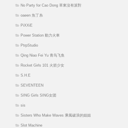
No Party for Cao Dong 草東沒有派對
oaeen 魚丁糸
PiXXiE
Power Station 動力火車
PtrpStudio
Qing Niao Fei Yu 青鸟飞鱼
Rocket Girls 101 火箭少女
S.H.E
SEVENTEEN
SING Girls SING女团
sis
Sisters Who Make Waves 乘風破浪的姐姐
Slot Machine