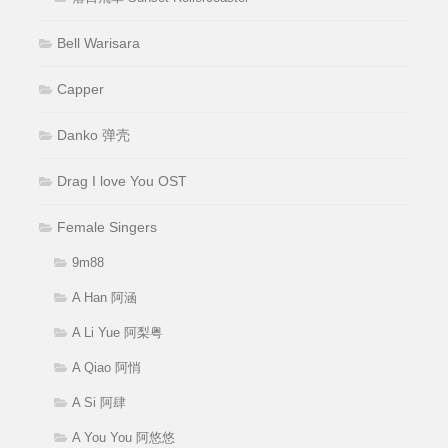
Bell Warisara
Capper
Danko 弹壳
Drag I love You OST
Female Singers
9m88
A Han 阿涵
A Li Yue 阿梨粤
A Qiao 阿悄
A Si 阿肆
A You You 阿悠悠