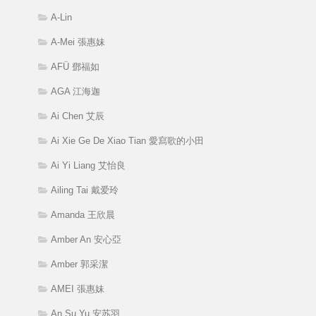
A-Lin
A-Mei 張惠妹
AFÜ 鄧福如
AGA 江海迦
Ai Chen 艾辰
Ai Xie Ge De Xiao Tian 愛寫歌的小田
Ai Yi Liang 艾怡良
Ailing Tai 戴爱玲
Amanda 王欣晨
Amber An 安心亞
Amber 郭采潔
AMEI 張惠妹
An Su Yu 安苏羽