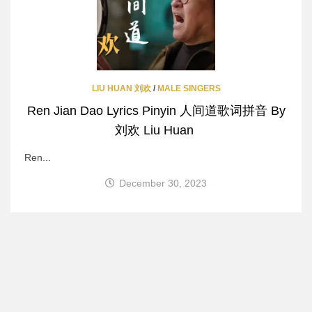
LIU HUAN 刘欢
/
MALE SINGERS
Ren Jian Dao Lyrics Pinyin 人间道歌词拼音 By
刘欢 Liu Huan
Ren...
December 30, 2023