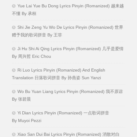
Yue Lai Yue Bu Dong Lyrics Pinyin (Romanized) 越来越
不懂 By 承桓
Shi Jie Zeng Yu Wo De Lyrics Pinyin (Romanized) 世界
赠予我的歌词拼音 By 王菲
Ji Hu Shi Ai Qing Lyrics Pinyin (Romanized) 几乎是爱情
By 周兴哲 Eric Chou
Ri Luo Lyrics Pinyin (Romanized) And English
Translation 日落歌词拼音 By 孙燕姿 Sun Yanzi
Wo Bu Yuan Liang Lyrics Pinyin (Romanized) 我不原谅
By 张碧晨
Yi Dian Lyrics Pinyin (Romanized) 一点歌词拼音
By Muyoi Pezzi
Xiao San Dui Bai Lyrics Pinyin (Romanized) 消散对白