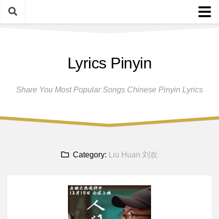
Skip
to
content
Home
Lyrics Pinyin
Female Singers
Male Singers
Share You Most Popular Songs Chinese Pinyin Lyrics
Disclaimer And Privacy Policy
Band Group
Song Request
Category:
Liu Huan 刘欢