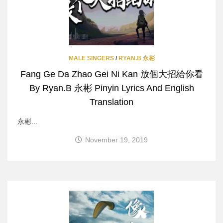
MALE SINGERS
/
RYAN.B 永彬
Fang Ge Da Zhao Gei Ni Kan 放個大招給你看
By Ryan.B 永彬 Pinyin Lyrics And English
Translation
永彬...
November 19, 2019