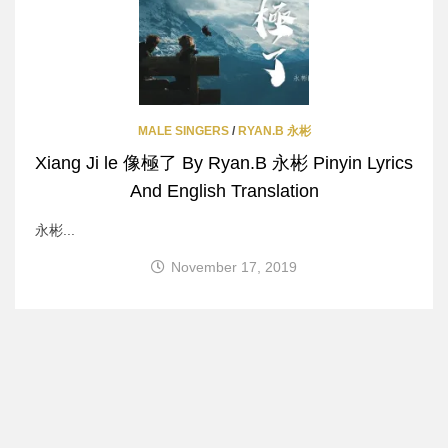
MALE SINGERS
/
RYAN.B 永彬
Xiang Ji le 像極了 By Ryan.B 永彬 Pinyin Lyrics
And English Translation
永彬...
November 17, 2019