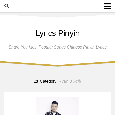
Skip
to
content
Home
Lyrics Pinyin
Female Singers
Male Singers
Share You Most Popular Songs Chinese Pinyin Lyrics
Disclaimer And Privacy Policy
Band Group
Song Request
Category:
Ryan.B 永彬