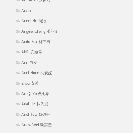
An Su Yu 安苏羽
AnAn
Angel He 何洁
Angela Chang 張韶涵
Anita Mui 梅艷芳
ANN 安婕希
Ann 白安
Anni Hung 洪安妮
anpu 安溥
Ao Qi Ye 傲七爺
Ariel Lin 林依晨
Ariel Tsai 蔡佩軒
Arrow Wei 魏嘉瑩