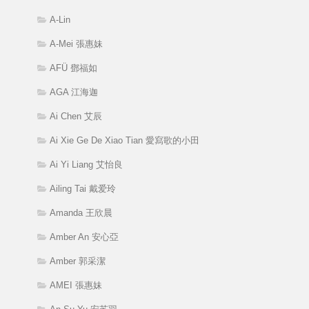
A-Lin
A-Mei 張惠妹
AFÜ 鄧福如
AGA 江海迦
Ai Chen 艾辰
Ai Xie Ge De Xiao Tian 愛寫歌的小田
Ai Yi Liang 艾怡良
Ailing Tai 戴爱玲
Amanda 王欣晨
Amber An 安心亞
Amber 郭采潔
AMEI 張惠妹