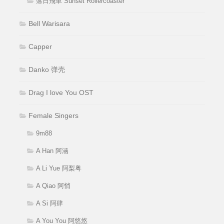
落日飛車 Sunset Rollercoaster
Bell Warisara
Capper
Danko 弹壳
Drag I love You OST
Female Singers
9m88
A Han 阿涵
A Li Yue 阿梨粤
A Qiao 阿悄
A Si 阿肆
A You You 阿悠悠