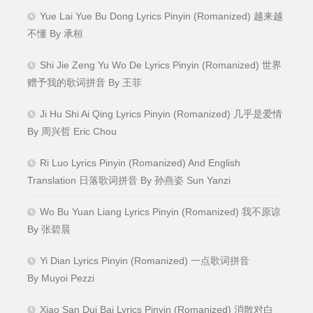
Yue Lai Yue Bu Dong Lyrics Pinyin (Romanized) 越来越
不懂 By 承桓
Shi Jie Zeng Yu Wo De Lyrics Pinyin (Romanized) 世界
赠予我的歌词拼音 By 王菲
Ji Hu Shi Ai Qing Lyrics Pinyin (Romanized) 几乎是爱情
By 周兴哲 Eric Chou
Ri Luo Lyrics Pinyin (Romanized) And English
Translation 日落歌词拼音 By 孙燕姿 Sun Yanzi
Wo Bu Yuan Liang Lyrics Pinyin (Romanized) 我不原谅
By 张碧晨
Yi Dian Lyrics Pinyin (Romanized) 一点歌词拼音
By Muyoi Pezzi
Xiao San Dui Bai Lyrics Pinyin (Romanized) 消散对白