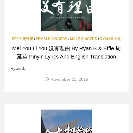
EFFIE 周延英
/
FEMALE SINGERS
/
MALE SINGERS
/
RYAN.B 永彬
Mei You Li You 沒有理由 By Ryan.B & Effie 周
延英 Pinyin Lyrics And English Translation
Ryan.B...
November 21, 2019