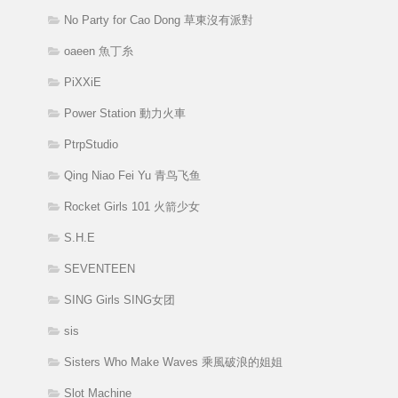
No Party for Cao Dong 草東沒有派對
oaeen 魚丁糸
PiXXiE
Power Station 動力火車
PtrpStudio
Qing Niao Fei Yu 青鸟飞鱼
Rocket Girls 101 火箭少女
S.H.E
SEVENTEEN
SING Girls SING女团
sis
Sisters Who Make Waves 乘風破浪的姐姐
Slot Machine