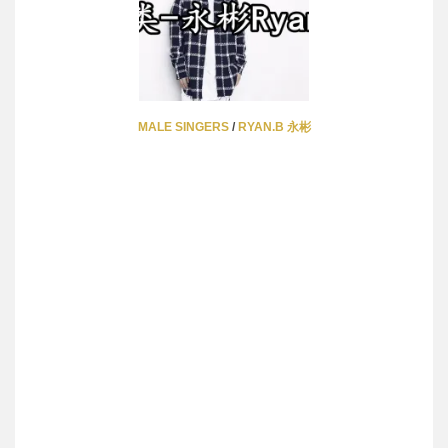
MALE SINGERS
/
RYAN.B 永彬