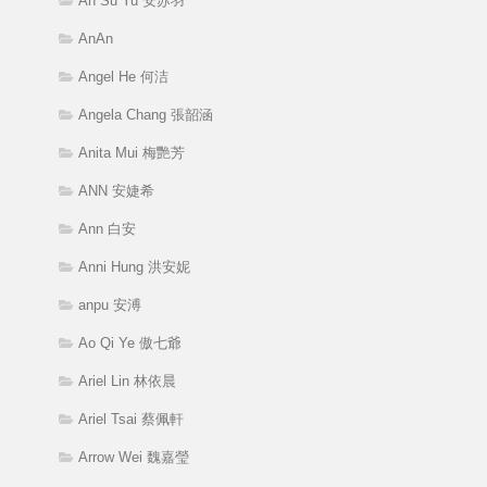
An Su Yu 安苏羽
AnAn
Angel He 何洁
Angela Chang 張韶涵
Anita Mui 梅艷芳
ANN 安婕希
Ann 白安
Anni Hung 洪安妮
anpu 安溥
Ao Qi Ye 傲七爺
Ariel Lin 林依晨
Ariel Tsai 蔡佩軒
Arrow Wei 魏嘉瑩