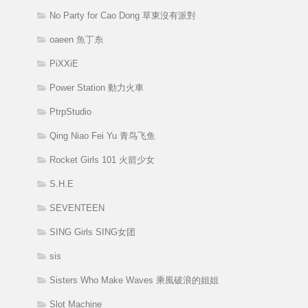
No Party for Cao Dong 草東沒有派對
oaeen 魚丁糸
PiXXiE
Power Station 動力火車
PtrpStudio
Qing Niao Fei Yu 青鸟飞鱼
Rocket Girls 101 火箭少女
S.H.E
SEVENTEEN
SING Girls SING女团
sis
Sisters Who Make Waves 乘風破浪的姐姐
Slot Machine