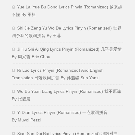
Yue Lai Yue Bu Dong Lyrics Pinyin (Romanized) 越来越
不懂 By 承桓
Shi Jie Zeng Yu Wo De Lyrics Pinyin (Romanized) 世界
赠予我的歌词拼音 By 王菲
Ji Hu Shi Ai Qing Lyrics Pinyin (Romanized) 几乎是爱情
By 周兴哲 Eric Chou
Ri Luo Lyrics Pinyin (Romanized) And English
Translation 日落歌词拼音 By 孙燕姿 Sun Yanzi
Wo Bu Yuan Liang Lyrics Pinyin (Romanized) 我不原谅
By 张碧晨
Yi Dian Lyrics Pinyin (Romanized) 一点歌词拼音
By Muyoi Pezzi
Xiao San Dui Bai Lyrics Pinyin (Romanized) 消散对白