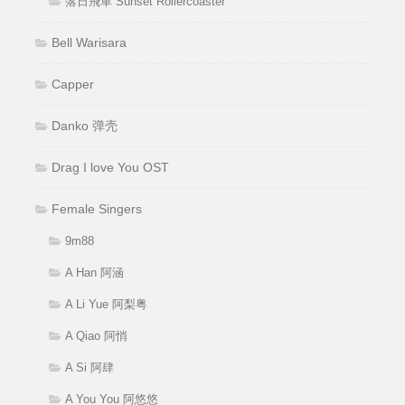
落日飛車 Sunset Rollercoaster
Bell Warisara
Capper
Danko 弹壳
Drag I love You OST
Female Singers
9m88
A Han 阿涵
A Li Yue 阿梨粤
A Qiao 阿悄
A Si 阿肆
A You You 阿悠悠