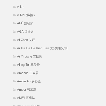
A-Lin
A-Mei 張惠妹
AFÜ 鄧福如
AGA 江海迦
Ai Chen 艾辰
Ai Xie Ge De Xiao Tian 愛寫歌的小田
Ai Yi Liang 艾怡良
Ailing Tai 戴爱玲
Amanda 王欣晨
Amber An 安心亞
Amber 郭采潔
AMEI 張惠妹