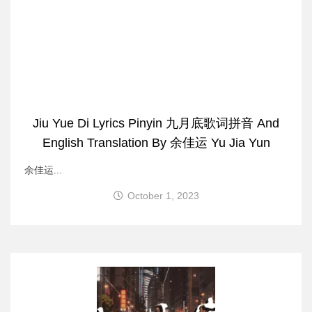
Jiu Yue Di Lyrics Pinyin 九月底歌词拼音 And
English Translation By 余佳运 Yu Jia Yun
余佳运...
October 1, 2023