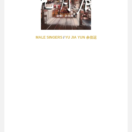
MALE SINGERS
/
YU JIA YUN 余佳运