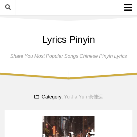
Skip
to
content
Home
Lyrics Pinyin
Female Singers
Male Singers
Share You Most Popular Songs Chinese Pinyin Lyrics
Disclaimer And Privacy Policy
Band Group
Song Request
Category:
Yu Jia Yun 余佳运