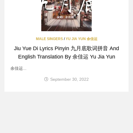
MALE SINGERS
/
YU JIA YUN 余佳运
Jiu Yue Di Lyrics Pinyin 九月底歌词拼音 And
English Translation By 余佳运 Yu Jia Yun
余佳运...
September 30, 2022