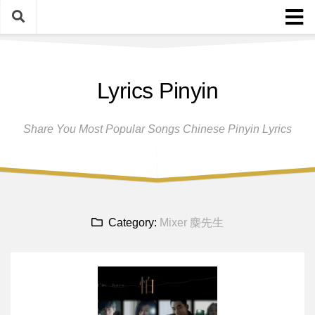
Skip
to
content
Home
Lyrics Pinyin
Female Singers
Male Singers
Share You Most Popular Songs Chinese Pinyin Lyrics
Disclaimer And Privacy Policy
Band Group
Song Request
Category:
Mixer 麋先生