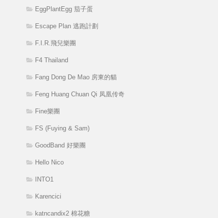
EggPlantEgg 茄子蛋
Escape Plan 逃跑計劃
F.I.R.飛兒樂團
F4 Thailand
Fang Dong De Mao 房東的貓
Feng Huang Chuan Qi 凤凰传奇
Fine樂團
FS (Fuying & Sam)
GoodBand 好樂團
Hello Nico
INTO1
Karencici
katncandix2 棉花糖