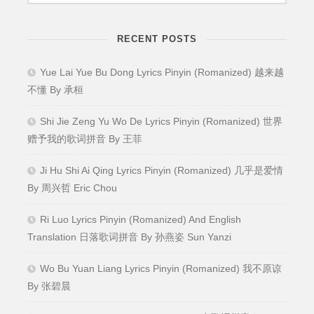
RECENT POSTS
Yue Lai Yue Bu Dong Lyrics Pinyin (Romanized) 越来越
不懂 By 承桓
Shi Jie Zeng Yu Wo De Lyrics Pinyin (Romanized) 世界
赠予我的歌词拼音 By 王菲
Ji Hu Shi Ai Qing Lyrics Pinyin (Romanized) 几乎是爱情
By 周兴哲 Eric Chou
Ri Luo Lyrics Pinyin (Romanized) And English
Translation 日落歌词拼音 By 孙燕姿 Sun Yanzi
Wo Bu Yuan Liang Lyrics Pinyin (Romanized) 我不原谅
By 张碧晨