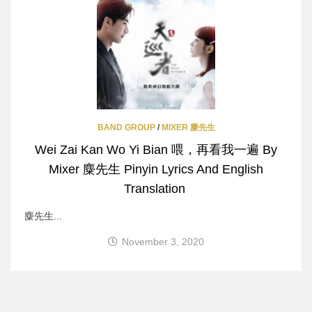
BAND GROUP
/
MIXER 麋先生
Wei Zai Kan Wo Yi Bian 喂，再看我一遍 By
Mixer 麋先生 Pinyin Lyrics And English
Translation
麋先生...
November 3, 2020