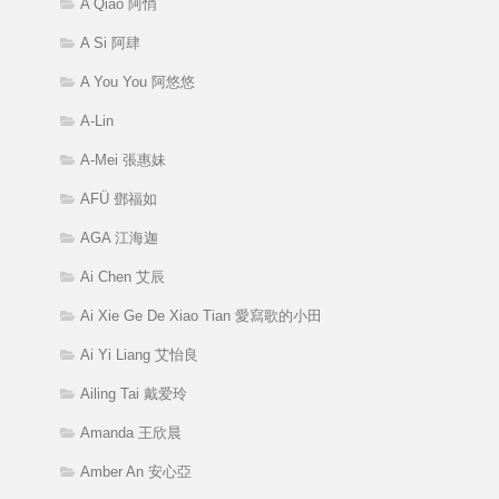
A Qiao 阿悄
A Si 阿肆
A You You 阿悠悠
A-Lin
A-Mei 張惠妹
AFÜ 鄧福如
AGA 江海迦
Ai Chen 艾辰
Ai Xie Ge De Xiao Tian 愛寫歌的小田
Ai Yi Liang 艾怡良
Ailing Tai 戴爱玲
Amanda 王欣晨
Amber An 安心亞