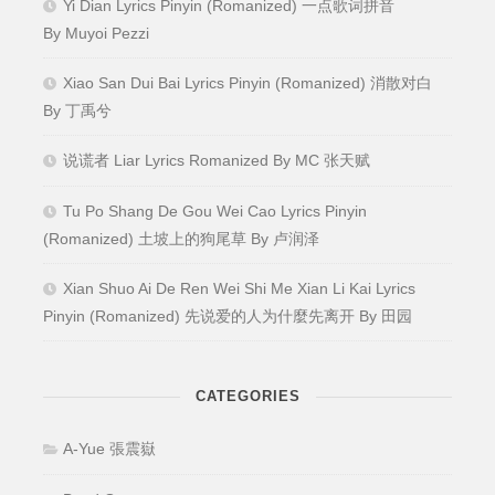
Yi Dian Lyrics Pinyin (Romanized) 一点歌词拼音
By Muyoi Pezzi
Xiao San Dui Bai Lyrics Pinyin (Romanized) 消散对白
By 丁禹兮
说谎者 Liar Lyrics Romanized By MC 张天赋
Tu Po Shang De Gou Wei Cao Lyrics Pinyin
(Romanized) 土坡上的狗尾草 By 卢润泽
Xian Shuo Ai De Ren Wei Shi Me Xian Li Kai Lyrics
Pinyin (Romanized) 先说爱的人为什麼先离开 By 田园
CATEGORIES
A-Yue 張震嶽