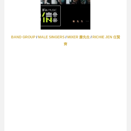
BAND GROUP
/
MALE SINGERS
/
MIXER 麋先生
/
RICHIE JEN 任賢
齊