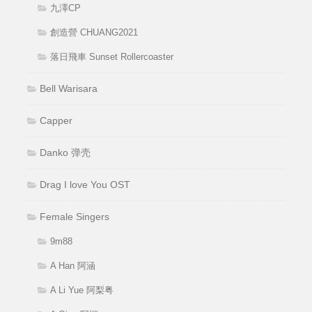
九澤CP
創造營 CHUANG2021
落日飛車 Sunset Rollercoaster
Bell Warisara
Capper
Danko 弹壳
Drag I love You OST
Female Singers
9m88
A Han 阿涵
A Li Yue 阿梨粤