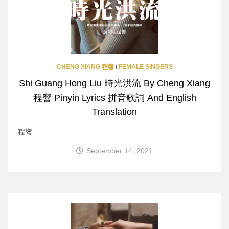
CHENG XIANG 程響
/
FEMALE SINGERS
Shi Guang Hong Liu 時光洪流 By Cheng Xiang
程響 Pinyin Lyrics 拼音歌詞 And English
Translation
程響...
September 14, 2021