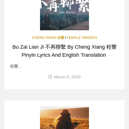
CHENG XIANG 程響
/
FEMALE SINGERS
Bu Zai Lian Ji 不再聯繫 By Cheng Xiang 程響
Pinyin Lyrics And English Translation
程響...
March 5, 2020