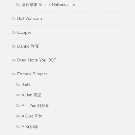
落日飛車 Sunset Rollercoaster
Bell Warisara
Capper
Danko 弹壳
Drag I love You OST
Female Singers
9m88
A Han 阿涵
A Li Yue 阿梨粤
A Qiao 阿悄
A Si 阿肆