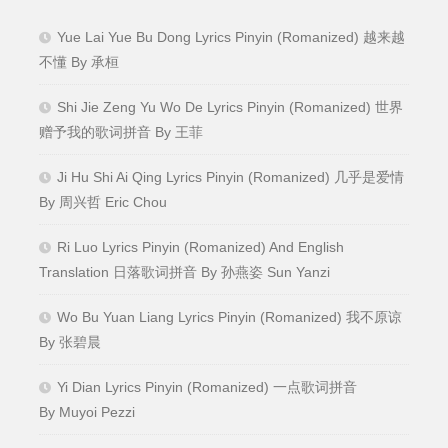
Yue Lai Yue Bu Dong Lyrics Pinyin (Romanized) 越来越
不懂 By 承桓
Shi Jie Zeng Yu Wo De Lyrics Pinyin (Romanized) 世界
赠予我的歌词拼音 By 王菲
Ji Hu Shi Ai Qing Lyrics Pinyin (Romanized) 几乎是爱情
By 周兴哲 Eric Chou
Ri Luo Lyrics Pinyin (Romanized) And English
Translation 日落歌词拼音 By 孙燕姿 Sun Yanzi
Wo Bu Yuan Liang Lyrics Pinyin (Romanized) 我不原谅
By 张碧晨
Yi Dian Lyrics Pinyin (Romanized) 一点歌词拼音
By Muyoi Pezzi