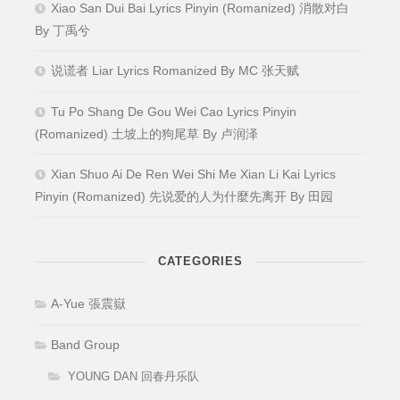
Xiao San Dui Bai Lyrics Pinyin (Romanized) 消散对白
By 丁禹兮
说谎者 Liar Lyrics Romanized By MC 张天赋
Tu Po Shang De Gou Wei Cao Lyrics Pinyin
(Romanized) 土坡上的狗尾草 By 卢润泽
Xian Shuo Ai De Ren Wei Shi Me Xian Li Kai Lyrics
Pinyin (Romanized) 先说爱的人为什麼先离开 By 田园
CATEGORIES
A-Yue 張震嶽
Band Group
YOUNG DAN 回春丹乐队