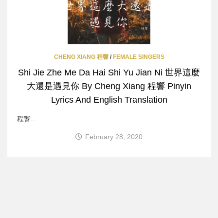
CHENG XIANG 程響
/
FEMALE SINGERS
Shi Jie Zhe Me Da Hai Shi Yu Jian Ni 世界這麼
大還是遇見你 By Cheng Xiang 程響 Pinyin
Lyrics And English Translation
程響...
February 28, 2020