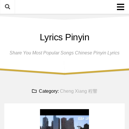
Skip
to
content
Home
Lyrics Pinyin
Female Singers
Male Singers
Share You Most Popular Songs Chinese Pinyin Lyrics
Disclaimer And Privacy Policy
Band Group
Song Request
Category:
Cheng Xiang 程響