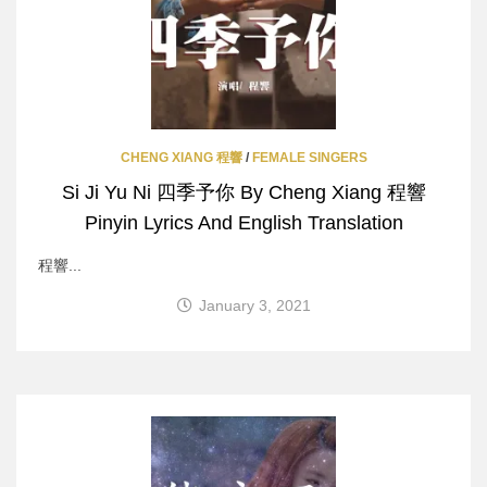
CHENG XIANG 程響
/
FEMALE SINGERS
Si Ji Yu Ni 四季予你 By Cheng Xiang 程響
Pinyin Lyrics And English Translation
程響...
January 3, 2021