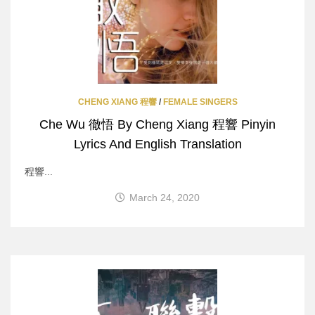
CHENG XIANG 程響
/
FEMALE SINGERS
Che Wu 徹悟 By Cheng Xiang 程響 Pinyin
Lyrics And English Translation
程響...
March 24, 2020