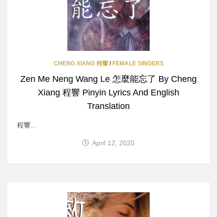
CHENG XIANG 程響
/
FEMALE SINGERS
Zen Me Neng Wang Le 怎麼能忘了 By Cheng
Xiang 程響 Pinyin Lyrics And English
Translation
程響...
April 12, 2020