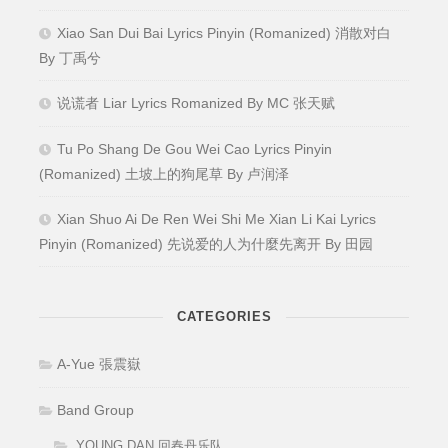
Xiao San Dui Bai Lyrics Pinyin (Romanized) 消散对白
By 丁禹兮
说谎者 Liar Lyrics Romanized By MC 张天赋
Tu Po Shang De Gou Wei Cao Lyrics Pinyin
(Romanized) 土坡上的狗尾草 By 卢润泽
Xian Shuo Ai De Ren Wei Shi Me Xian Li Kai Lyrics
Pinyin (Romanized) 先说爱的人为什麼先离开 By 田园
CATEGORIES
A-Yue 張震嶽
Band Group
YOUNG DAN 回春丹乐队