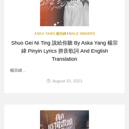
ASKA YANG 楊宗緯
/
MALE SINGERS
Shuo Gei Ni Ting 說給你聽 By Aska Yang 楊宗
緯 Pinyin Lyrics 拼音歌詞 And English
Translation
楊宗緯...
August 15, 2021