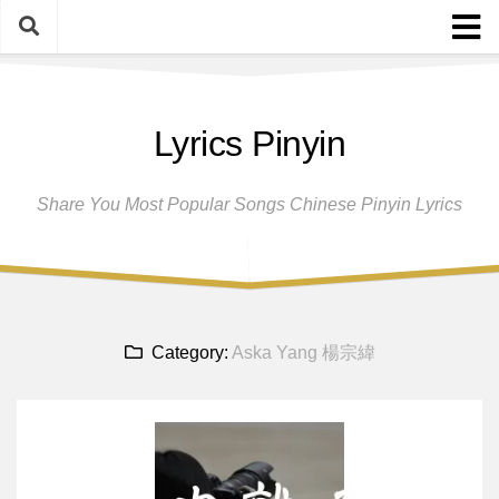
Skip
to
content
Home
Lyrics Pinyin
Female Singers
Male Singers
Share You Most Popular Songs Chinese Pinyin Lyrics
Disclaimer And Privacy Policy
Band Group
Song Request
Category:
Aska Yang 楊宗緯