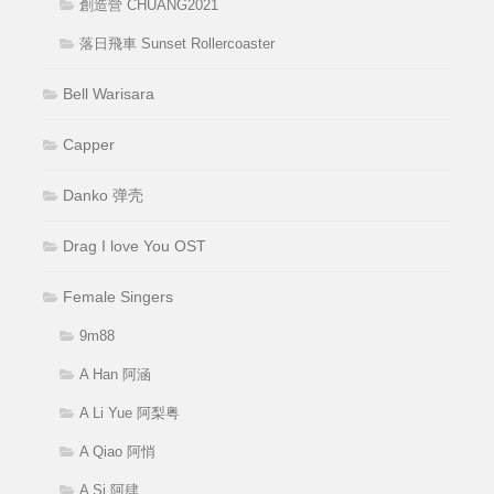
創造營 CHUANG2021
落日飛車 Sunset Rollercoaster
Bell Warisara
Capper
Danko 弹壳
Drag I love You OST
Female Singers
9m88
A Han 阿涵
A Li Yue 阿梨粤
A Qiao 阿悄
A Si 阿肆