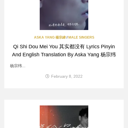
ASKA YANG 楊宗緯
/
MALE SINGERS
Qi Shi Dou Mei You 其实都没有 Lyrics Pinyin
And English Translation By Aska Yang 杨宗纬
杨宗纬...
February 8, 2022