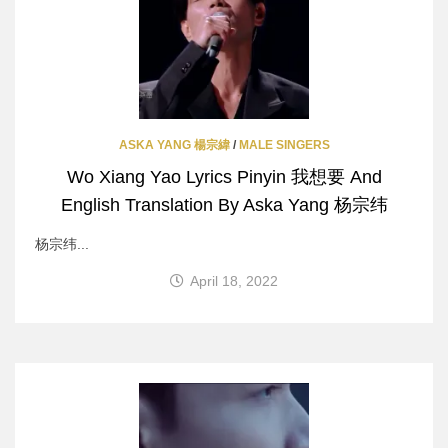
ASKA YANG 楊宗緯
/
MALE SINGERS
Wo Xiang Yao Lyrics Pinyin 我想要 And
English Translation By Aska Yang 杨宗纬
杨宗纬...
April 18, 2022