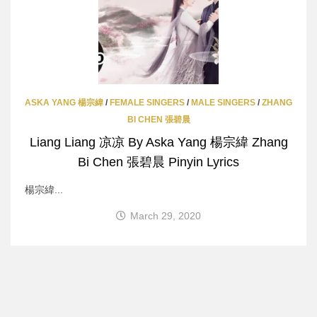
ASKA YANG 楊宗緯
/
FEMALE SINGERS
/
MALE SINGERS
/
ZHANG
BI CHEN 張碧晨
Liang Liang 凉凉 By Aska Yang 楊宗緯 Zhang
Bi Chen 張碧晨 Pinyin Lyrics
楊宗緯...
March 29, 2020