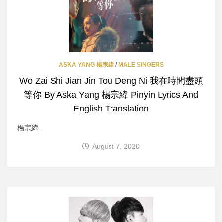
ASKA YANG 楊宗緯
/
MALE SINGERS
Wo Zai Shi Jian Jin Tou Deng Ni 我在時間盡頭
等你 By Aska Yang 楊宗緯 Pinyin Lyrics And
English Translation
楊宗緯...
August 7, 2020