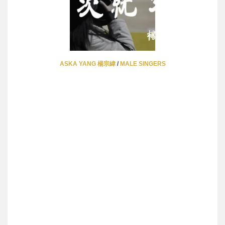
ASKA YANG 楊宗緯
/
MALE SINGERS