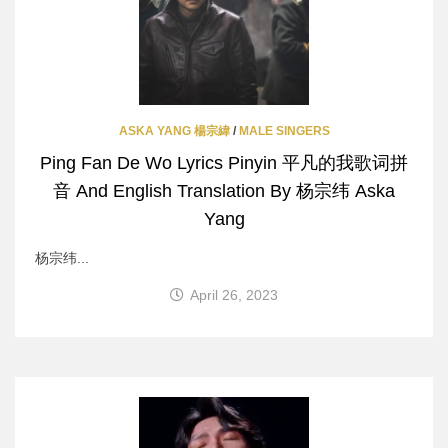
ASKA YANG 楊宗緯
/
MALE SINGERS
Ping Fan De Wo Lyrics Pinyin 平凡的我歌词拼
音 And English Translation By 杨宗纬 Aska
Yang
杨宗纬...
April 26, 2023