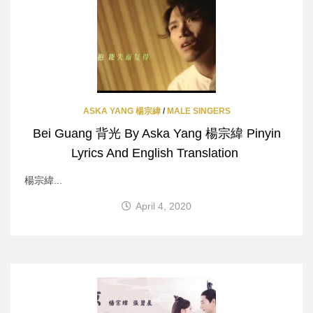
ASKA YANG 楊宗緯
/
MALE SINGERS
Bei Guang 背光 By Aska Yang 楊宗緯 Pinyin
Lyrics And English Translation
楊宗緯...
April 4, 2020