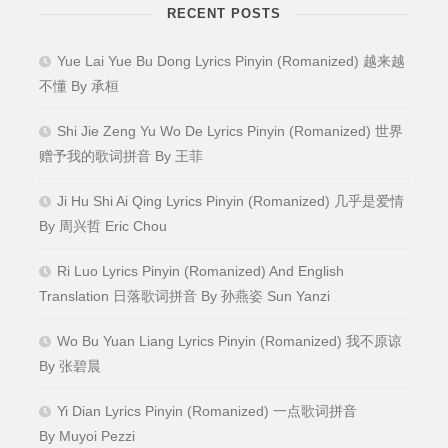
RECENT POSTS
Yue Lai Yue Bu Dong Lyrics Pinyin (Romanized) 越来越
不懂 By 承桓
Shi Jie Zeng Yu Wo De Lyrics Pinyin (Romanized) 世界
赠予我的歌词拼音 By 王菲
Ji Hu Shi Ai Qing Lyrics Pinyin (Romanized) 几乎是爱情
By 周兴哲 Eric Chou
Ri Luo Lyrics Pinyin (Romanized) And English
Translation 日落歌词拼音 By 孙燕姿 Sun Yanzi
Wo Bu Yuan Liang Lyrics Pinyin (Romanized) 我不原谅
By 张碧晨
Yi Dian Lyrics Pinyin (Romanized) 一点歌词拼音
By Muyoi Pezzi