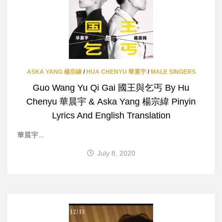
ASKA YANG 楊宗緯
/
HUA CHENYU 華晨宇
/
MALE SINGERS
Guo Wang Yu Qi Gai 國王與乞丐 By Hu
Chenyu 華晨宇 & Aska Yang 楊宗緯 Pinyin
Lyrics And English Translation
華晨宇...
July 8, 2020