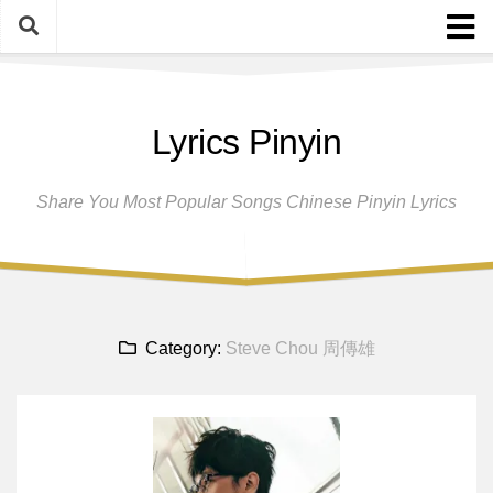
Skip
to
content
Home
Lyrics Pinyin
Female Singers
Male Singers
Share You Most Popular Songs Chinese Pinyin Lyrics
Disclaimer And Privacy Policy
Band Group
Song Request
Category:
Steve Chou 周傳雄