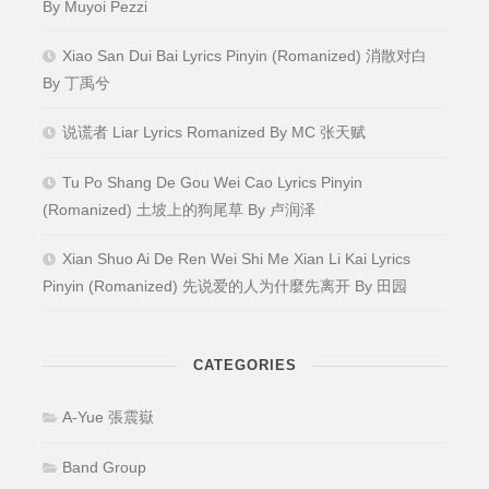
By Muyoi Pezzi
Xiao San Dui Bai Lyrics Pinyin (Romanized) 消散对白
By 丁禹兮
说谎者 Liar Lyrics Romanized By MC 张天赋
Tu Po Shang De Gou Wei Cao Lyrics Pinyin
(Romanized) 土坡上的狗尾草 By 卢润泽
Xian Shuo Ai De Ren Wei Shi Me Xian Li Kai Lyrics
Pinyin (Romanized) 先说爱的人为什麼先离开 By 田园
CATEGORIES
A-Yue 張震嶽
Band Group