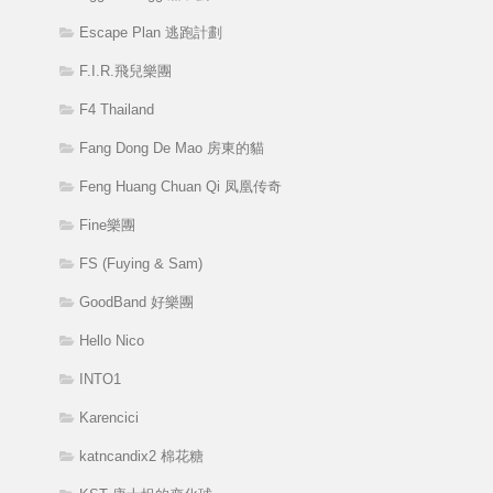
Escape Plan 逃跑計劃
F.I.R.飛兒樂團
F4 Thailand
Fang Dong De Mao 房東的貓
Feng Huang Chuan Qi 凤凰传奇
Fine樂團
FS (Fuying & Sam)
GoodBand 好樂團
Hello Nico
INTO1
Karencici
katncandix2 棉花糖