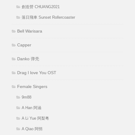
創造營 CHUANG2021
落日飛車 Sunset Rollercoaster
Bell Warisara
Capper
Danko 弹壳
Drag I love You OST
Female Singers
9m88
A Han 阿涵
A Li Yue 阿梨粤
A Qiao 阿悄