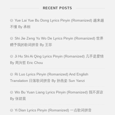
RECENT POSTS
Yue Lai Yue Bu Dong Lyrics Pinyin (Romanized) 越来越
不懂 By 承桓
Shi Jie Zeng Yu Wo De Lyrics Pinyin (Romanized) 世界
赠予我的歌词拼音 By 王菲
Ji Hu Shi Ai Qing Lyrics Pinyin (Romanized) 几乎是爱情
By 周兴哲 Eric Chou
Ri Luo Lyrics Pinyin (Romanized) And English
Translation 日落歌词拼音 By 孙燕姿 Sun Yanzi
Wo Bu Yuan Liang Lyrics Pinyin (Romanized) 我不原谅
By 张碧晨
Yi Dian Lyrics Pinyin (Romanized) 一点歌词拼音