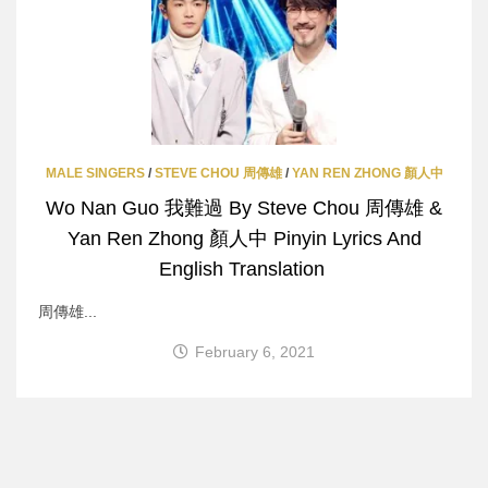
MALE SINGERS
/
STEVE CHOU 周傳雄
/
YAN REN ZHONG 顏人中
Wo Nan Guo 我難過 By Steve Chou 周傳雄 &
Yan Ren Zhong 顏人中 Pinyin Lyrics And
English Translation
周傳雄...
February 6, 2021