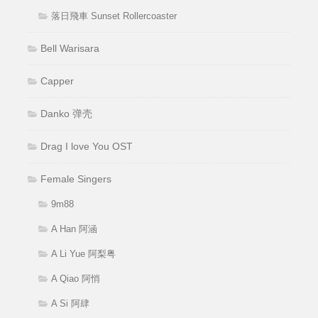
落日飛車 Sunset Rollercoaster
Bell Warisara
Capper
Danko 弹壳
Drag I love You OST
Female Singers
9m88
A Han 阿涵
A Li Yue 阿梨粤
A Qiao 阿悄
A Si 阿肆