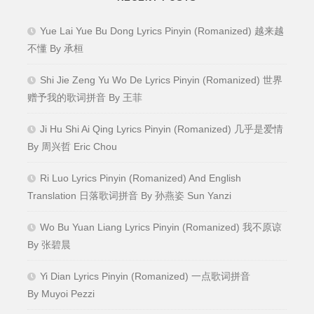
Yue Lai Yue Bu Dong Lyrics Pinyin (Romanized) 越来越
不懂 By 承桓
Shi Jie Zeng Yu Wo De Lyrics Pinyin (Romanized) 世界
赠予我的歌词拼音 By 王菲
Ji Hu Shi Ai Qing Lyrics Pinyin (Romanized) 几乎是爱情
By 周兴哲 Eric Chou
Ri Luo Lyrics Pinyin (Romanized) And English
Translation 日落歌词拼音 By 孙燕姿 Sun Yanzi
Wo Bu Yuan Liang Lyrics Pinyin (Romanized) 我不原谅
By 张碧晨
Yi Dian Lyrics Pinyin (Romanized) 一点歌词拼音
By Muyoi Pezzi