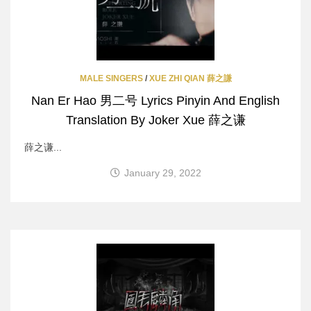
MALE SINGERS
/
XUE ZHI QIAN 薛之謙
Nan Er Hao 男二号 Lyrics Pinyin And English
Translation By Joker Xue 薛之谦
薛之谦...
January 29, 2022