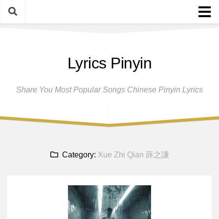
Skip
to
content
Home
Lyrics Pinyin
Female Singers
Male Singers
Share You Most Popular Songs Chinese Pinyin Lyrics
Disclaimer And Privacy Policy
Band Group
Song Request
Category:
Xue Zhi Qian 薛之謙