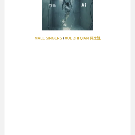
MALE SINGERS
/
XUE ZHI QIAN 薛之謙