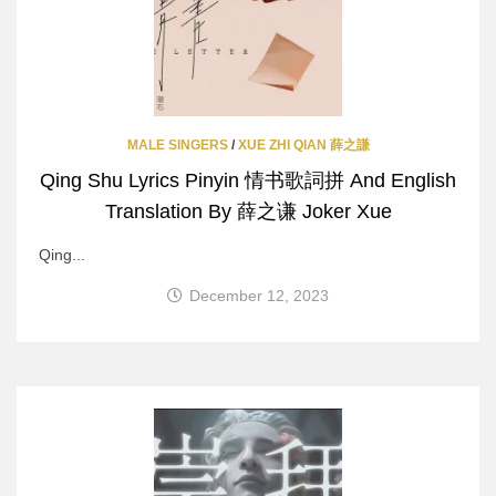
MALE SINGERS
/
XUE ZHI QIAN 薛之謙
Qing Shu Lyrics Pinyin 情书歌詞拼 And English
Translation By 薛之谦 Joker Xue
Qing...
December 12, 2023