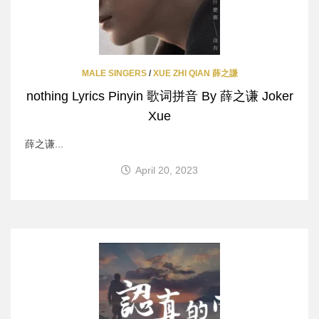
MALE SINGERS
/
XUE ZHI QIAN 薛之謙
nothing Lyrics Pinyin 歌词拼音 By 薛之谦 Joker
Xue
薛之谦...
April 20, 2023