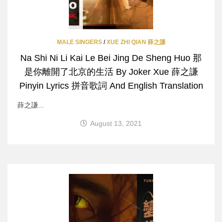
MALE SINGERS
/
XUE ZHI QIAN 薛之謙
Na Shi Ni Li Kai Le Bei Jing De Sheng Huo 那
是你離開了北京的生活 By Joker Xue 薛之謙
Pinyin Lyrics 拼音歌詞 And English Translation
薛之謙...
August 13, 2021