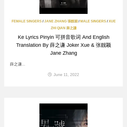
FEMALE SINGERS
/
JANE ZHANG 張靚穎
/
MALE SINGERS
/
XUE
ZHI QIAN 薛之謙
Ke Lyrics Pinyin 可拼音歌词 And English
Translation By 薛之谦 Joker Xue & 张靓颖
Jane Zhang
薛之谦...
June 11, 2022