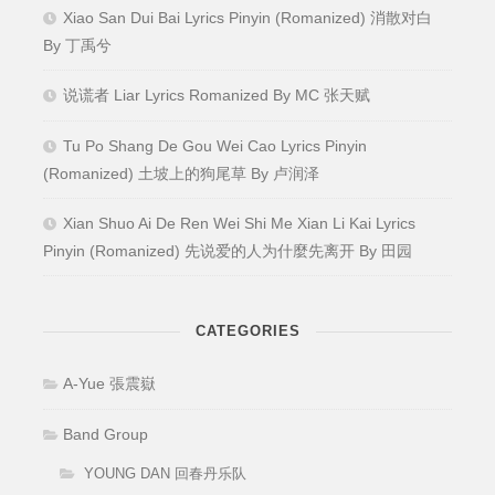
Xiao San Dui Bai Lyrics Pinyin (Romanized) 消散对白
By 丁禹兮
说谎者 Liar Lyrics Romanized By MC 张天赋
Tu Po Shang De Gou Wei Cao Lyrics Pinyin
(Romanized) 土坡上的狗尾草 By 卢润泽
Xian Shuo Ai De Ren Wei Shi Me Xian Li Kai Lyrics
Pinyin (Romanized) 先说爱的人为什麼先离开 By 田园
CATEGORIES
A-Yue 張震嶽
Band Group
YOUNG DAN 回春丹乐队