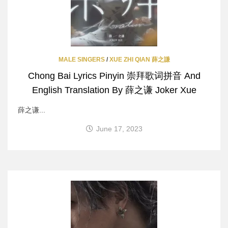
MALE SINGERS
/
XUE ZHI QIAN 薛之謙
Chong Bai Lyrics Pinyin 崇拜歌词拼音 And
English Translation By 薛之谦 Joker Xue
薛之谦...
June 17, 2023