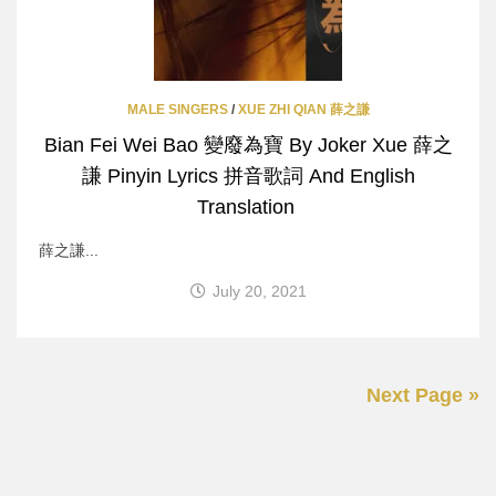
MALE SINGERS
/
XUE ZHI QIAN 薛之謙
Bian Fei Wei Bao 變廢為寶 By Joker Xue 薛之
謙 Pinyin Lyrics 拼音歌詞 And English
Translation
薛之謙...
July 20, 2021
Next Page »